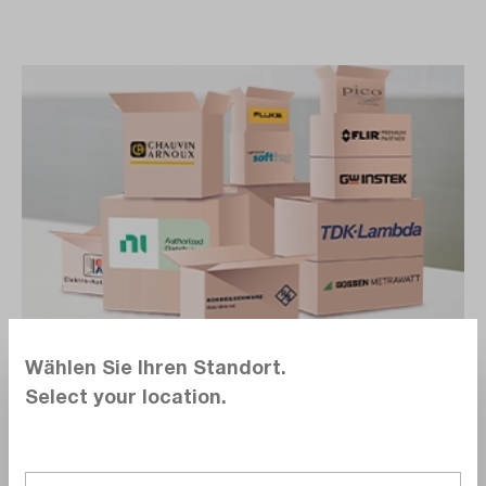
Qualität zum Sonderpreis.
Wählen Sie Ihren Standort.
Select your location.
Geprüfte Vorführgeräte und Lagerabverkäufe
– sofort verfügbar und mit Garantie.