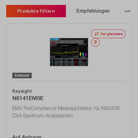
Produkte filtern
Vergleichen
Merken
Exklusiv
Keysight
N6141EM0E
EMV PreCompliance Messapplikation für N9000B
CXA Spektrum Analysatoren
Auf Anfrage