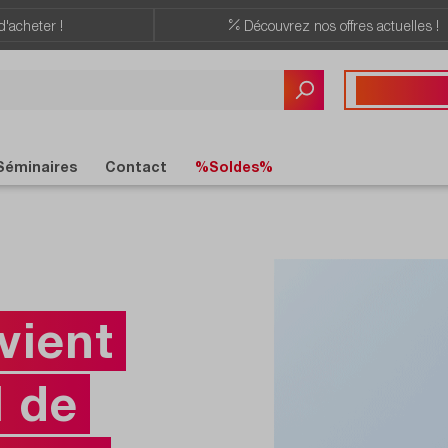
d'acheter !
Découvrez nos offres actuelles !
Vous avez des quest
+41 22 309 08
Séminaires
Contact
%Soldes%
vient
l de