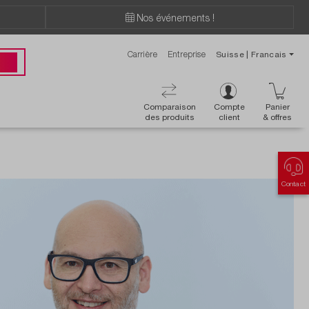
Nos événements !
Carrière
Entreprise
Suisse | Francais
ions ?
 00
Comparaison
Compte
Panier
des produits
client
& offres
Contact