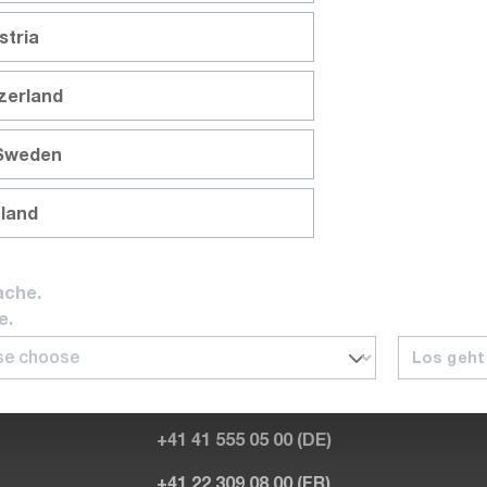
rs pays européens – notamment en Allemagne, en Autriche, en
stria
ne base solide pour notre avenir. Mon ambition est de bâtir s
, précise Marco Pompa.
tzerland
de mesure et de test. « L’industrie manufacturière y reste for
s. C’est dans ce contexte que nous pouvons apporter une réel
 Sweden
suivre son accompagnement de proximité, avec une équipe enga
mment au Sindex 2025 à Berne et au Maintenance 2025 à Zuri
nland
ache.
e.
Lorsque vous êtes au bureau, nous y sommes aussi
Los geht
Tec B2B s'adresse exclusivement aux clients professionnels et
Du lundi au vendredi de 08.00 à 17.00 heures
+41 41 555 05 00 (DE)
+41 22 309 08 00 (FR)