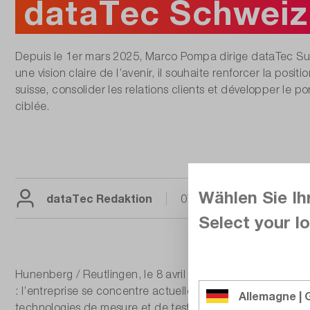
dataTec Schweiz
Depuis le 1er mars 2025, Marco Pompa dirige dataTec Su
une vision claire de l’avenir, il souhaite renforcer la posit
suisse, consolider les relations clients et développer le p
ciblée.
Wählen Sie Ih
dataTec Redaktion
07.04.2025
Durée
Select your lo
Hunenberg / Reutlingen, le 8 avril 2025 – Marco Pompa a 
: l’entreprise se concentre actuellement sur l’expansion
Allemagne |
technologies de mesure et de test en Suisse. Depuis deux