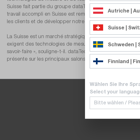
Suisse fait partie du groupe dataTec, actif dans plusieu
Autriche | Au
travail accompli en Suisse est remarquable et constitue u
les clients et de développer notre expertise technique »
Suisse | Swi
La Suisse est un marché stratégique pour les technologies 
exigent des technologies de mesure toujours plus précise
Schweden |
savoir-faire », souligne-t-il. dataTec Suisse entend pour
présente sur les principaux salons professionnels, nota
Finnland | Fi
Wählen Sie Ihre Spr
Select your languag
La boutique data