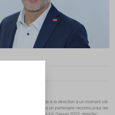
rticle
 1er mars 2025. Il succède à la direction à un moment clé
lus de 30 ans, nous sommes un partenaire reconnu pour les
rque dataTec », explique-t-il. Depuis 2023, dataTec