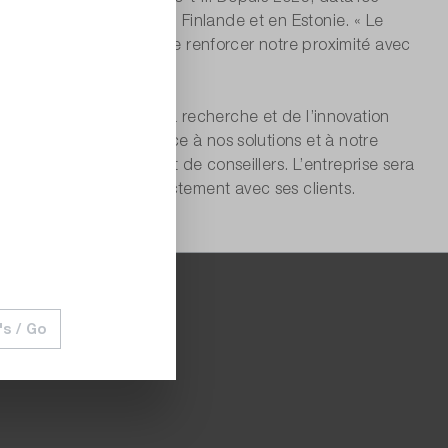
 Espagne, en Suède, en Finlande et en Estonie. « Le
ur ces fondations afin de renforcer notre proximité avec
te, et les secteurs de la recherche et de l’innovation
le valeur ajoutée, grâce à nos solutions et à notre
gée de spécialistes et de conseillers. L’entreprise sera
ch, pour échanger directement avec ses clients.
.
's / Go
 aux commerçants.