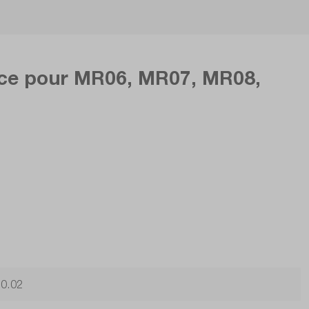
èce pour MR06, MR07, MR08,
0.02