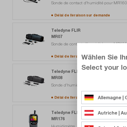
Sonde de contact d'humidité pour MR160,
Délai de livraison sur
demande
Teledyne FLIR
MR07
Sonde de contact d'humidité pour MR160
Wählen Sie Ih
Délai de livraison sur
demande
Select your lo
Teledyne FLIR
MR08
Sonde d'humidité à contact Set pour MR160
Allemagne |
Délai de livraison sur
demande
Teledyne FLIR
Autriche | Au
MR176
Humidimètre, détecteur d'image thermiqu