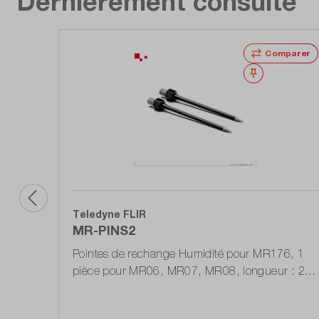
Dernièrement consulté
Comparer
Noter
Teledyne FLIR
MR-PINS2
Pointes de rechange Humidité pour MR176, 1
pièce pour MR06, MR07, MR08, longueur : 2
inch