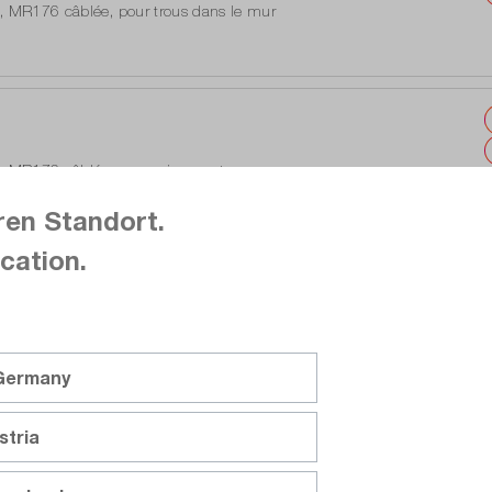
 MR176 câblée, pour trous dans le mur
, MR176 câblée, en version marteau
ren Standort.
cation.
, MR176 filaire, version marteau et pour trous
 Germany
stria
e intégré 80 x 60 px