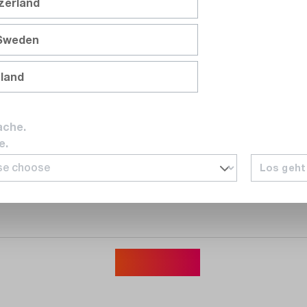
tzerland
 Sweden
nland
ck für MR06, MR07, MR08, Länge: 2 inch
ache.
e.
Los geht
c psychromètre d'humidité & caméra IR MSX
Afficher plus