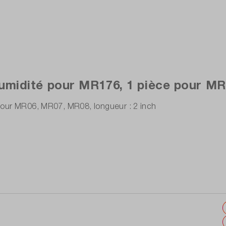
midité pour MR176, 1 pièce pour MR0
pour MR06, MR07, MR08, longueur : 2 inch