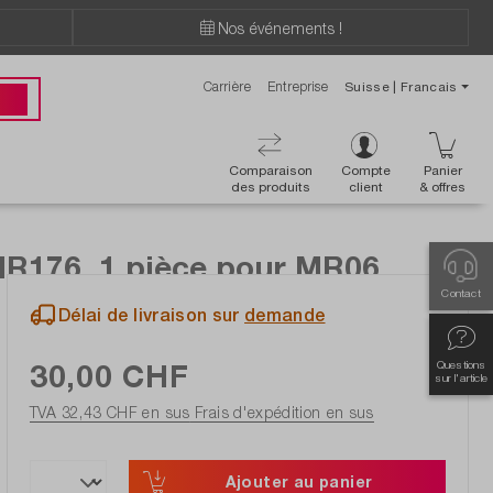
Nos événements !
Carrière
Entreprise
Suisse | Francais
ions ?
 00
Comparaison
Compte
Panier
des produits
client
& offres
MR176, 1 pièce pour MR06,
Contact
Délai de livraison sur
demande
30,00 CHF
Questions
sur l'article
TVA 32,43 CHF en sus
Frais d'expédition en sus
Ajouter au panier