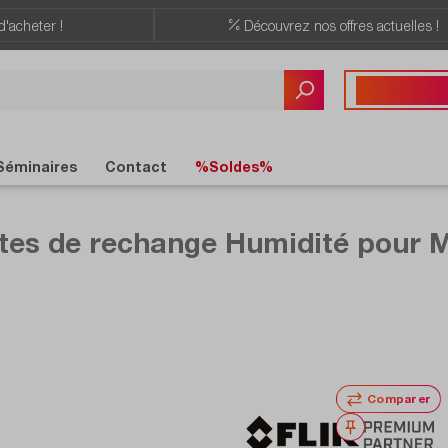
d'acheter !
Découvrez nos offres actuelles !
Vous avez des quest
+41 22 309 08
Séminaires
Contact
%Soldes%
tes de rechange Humidité pour 
Comparer
Noter