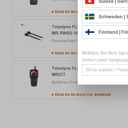
Suisse | Swi
Délai de livraison sur
demande
Schweden |
Teledyne FLIR
Finnland | Fi
MR-PINS2-10
Ersatzspitzen Feuchte für MR176, 10 Stü
Wählen Sie Ihre Spr
Délai de livraison sur
demande
Select your languag
Teledyne FLIR
MR277
Système d'inspection des bâtiments, ave
Délai de livraison sur
demande