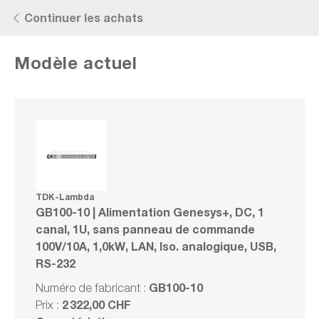
Now viewing Points forts section
Essayez avant d'acheter !
D
Continuer les achats
Modèle actuel
TDK-Lambda GB100-10 | Alimentation
Genesys+, DC, 1 canal, 1U, sans panneau
de commande 100V/10A, 1,0kW, LAN, Iso.
analogique, USB, RS-232
TDK-Lambda
GB100-10 | Alimentation Genesys+, DC, 1
Numéro de fabrication : GB100-10
canal, 1U, sans panneau de commande
100V/10A, 1,0kW, LAN, Iso. analogique, USB,
RS-232
Série
Comparer
GB100-10
Numéro de fabricant :
Noter
2 322,00 CHF
Prix :