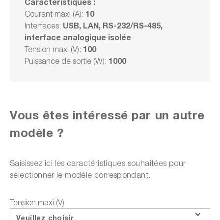
Caractéristiques :
10
Courant maxi (A):
Délai de livraison sur
demande
USB, LAN, RS-232/RS-485,
Interfaces:
interface analogique isolée
2 322,00 CHF
100
Tension maxi (V):
TVA 2 510,08 CHF en sus
Frais d'expédition en sus
1000
Puissance de sortie (W):
Choisir un modèle
Vous êtes intéressé par un autre
modèle ?
Ajouter au panier
Saisissez ici les caractéristiques souhaitées pour
sélectionner le modèle correspondant.
ou choisir parmi les options suivantes :
Tension maxi (V)
Faire une demande d'offre
Veuillez choisir