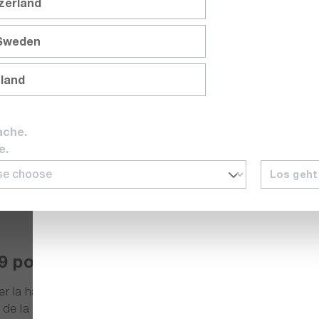
tzerland
 Sweden
nland
85G-HA1885J
ache.
e.
Los geht
19 pouces, 5 UH, HVAC 5,5kV / 100 m
r la haute tension selon les normes IEC, EN, UL, VDE, etc. L
 la capacité d'isolation électrique et de la rigidité diélect