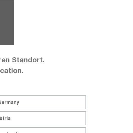
ren Standort.
gements
cation.
 Germany
stria