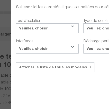
Saisissez ici les caractéristiques souhaitées pour 
Test d'isolation
Type de constr
Veuillez choisir
Veuillez cho
hargements
Description
Accessoires
Interfaces
Décharge parti
Veuillez choisir
Veuillez cho
e tension avec une tension de t
 100 à 6000 V DC / 0 - 50 mA.
Afficher la liste de tous les modèles
mable de 100 - 5500 V AC / 0 - 100 mA
mable de 100 - 6000 V DC / 0 - 50 mA
 de 100 - 6000 V DC
 : 24V DC
: + 24V