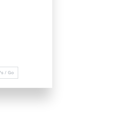
Non
Non
Tiroir 19 pouces
Écran tactile
's / Go
A , 500VA & HVDC & ISO 6kV/50mA
es appareils de SPS electronic sont parfaitement adaptés à
rique des composants et appareils électriques.