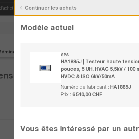
Continuer les achats
d'acheter !
Découvrez nos offres actuelles !
Modèle actuel
Vous avez des quest
+41 22 309 08
Séminaires
Contact
%Soldes%
SPS
HA1885J | Testeur haute tension
pouces, 5 UH, HVAC 5,5kV / 100 
ension, 19 pouces, 5 UH, HVAC 5
HVDC & ISO 6kV/50mA
HA1885J
Numéro de fabricant :
6 540,00 CHF
Prix :
Comparer
Vous êtes intéressé par un aut
Noter