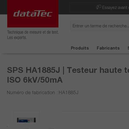
Now viewing Points forts section
Essayez avant 
Produits
Fabricants
SPS HA1885J | Testeur haute t
ISO 6kV/50mA
Numéro de fabrication : HA1885J