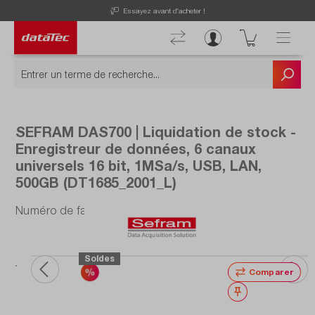
Now viewing Points forts section
r !
Découvrez nos offres actuelles !
SEFRAM DAS700 | Liquidation de stock -
Enregistreur de données, 6 canaux
universels 16 bit, 1MSa/s, USB, LAN,
500GB (DT1685_2001_L)
Numéro de fabrication : DT1685_2001_L
Soldes
Comparer
Noter