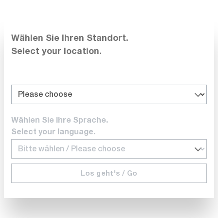
Les alimentations de la série NGM200 sont protégées
contre les surcharges et les courts-circuits. Un
multimètre numérique à 6½ chiffres
est intégré pour
Wählen Sie Ihren Standort.
mesurer la tension, le courant et la puissance. Avec le
Select your location.
temps de réglage rapide de < ; 30 μs
très faible
, avec le
dépassement
même lors de brusques changements de
réglage rapide de l'impédance
charge et le
, les blocs
d'alimentation conviennent idéalement à l'alimentation
en courant d'appareils IoT et d'autres appareils
taux
fonctionnant sur batterie. Avec un
Wählen Sie Ihre Sprache.
d'échantillonnage de 500 kS/s
, il est possible de
Select your language.
détecter des changements de tension et de courant
très rapides. Une fonction de simulation de batterie
disponible en option imite pour un objet sous test les
Los geht's / Go
conditions réelles d'une alimentation par batterie.
Régulation rapide de la charge