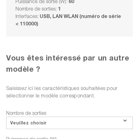
60
Puissance de sortie (W):
1
Nombre de sorties:
Délai de livraison sur
demande
USB, LAN WLAN (numéro de série
Interfaces:
< 110000)
3 936,00 CHF
TVA 4 254,82 CHF en sus
Frais d'expédition en sus
Vous êtes intéressé par un autre
Choisir un modèle
modèle ?
Ajouter au panier
Saisissez ici les caractéristiques souhaitées pour
sélectionner le modèle correspondant.
Nombre de sorties
ou choisir parmi les options suivantes :
Veuillez choisir
Faire une demande d'offre