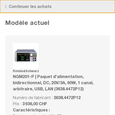
Découvrez nos offres actuelles !
Continuer les achats
Modèle actuel
Rohde&Schwarz NGM201-P | Paquet
d'alimentation, bidirectionnel, DC, 20V/3A,
60W, 1 canal, arbitraire, USB, LAN
(3638.4472P12)
Rohde&Schwarz
NGM201-P | Paquet d'alimentation,
Numéro de fabrication : 3638.4472P12
bidirectionnel, DC, 20V/3A, 60W, 1 canal,
arbitraire, USB, LAN (3638.4472P12)
Offre groupée
3638.4472P12
Numéro de fabricant :
Comparer
3 936,00 CHF
Prix :
Noter
Caractéristiques :