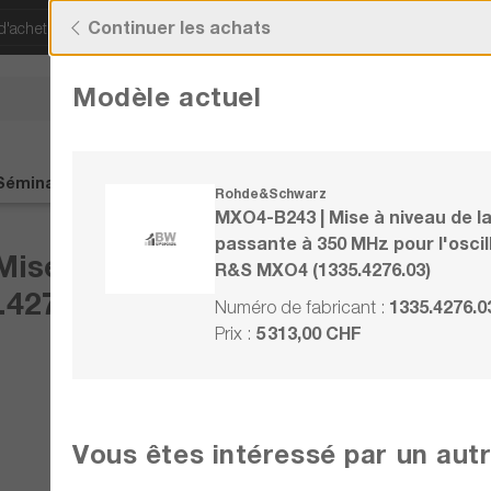
Continuer les achats
d'acheter !
Découvrez nos offres actuelles !
Modèle actuel
Vous avez des quest
+41 22 309 08
Séminaires
Contact
%Soldes%
Rohde&Schwarz
MXO4-B243 | Mise à niveau de l
passante à 350 MHz pour l'osci
se à niveau de la bande passan
R&S MXO4 (1335.4276.03)
.4276.03)
1335.4276.0
Numéro de fabricant :
5 313,00 CHF
Prix :
Comparer
Vous êtes intéressé par un aut
Noter