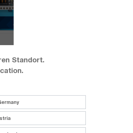
Manuel
Guide
1335.5050.04
rapid
ren Standort.
1335.5
pdf | 19.39 MB
cation.
pdf | 
 Germany
stria
ande passante à 350 MHz pour l'osci