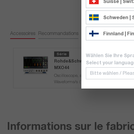
Suisse | Swi
Schweden |
Accessoires
Recommandations
Finnland | Fi
Série
Wählen Sie Ihre Spr
Rohde&Schwarz
Select your languag
MXO44
Oscilloscope, appareil de base, 200 MHz, 
Waveforms/s (1335.5050.04)
Délai de livraison sur
demande
Informations sur le fabri