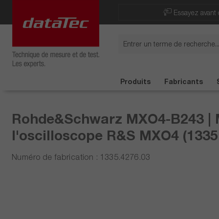
Now viewing Points forts section
Essayez avant 
Produits
Fabricants
Rohde&Schwarz MXO4-B243 | Mi
l'oscilloscope R&S MXO4 (1335
Numéro de fabrication : 1335.4276.03