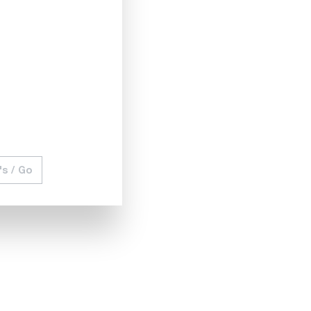
9 155,00 CHF
Comparer
Noter
's / Go
Ajouter au panier