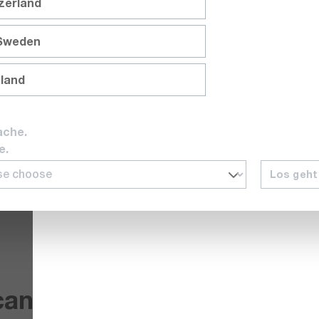
tzerland
 Sweden
nland
ache.
e.
Los geht
4 canaux, jusqu'à 18 bit, jusqu'à 5 Gsample/s, 4,5 Mio
cant