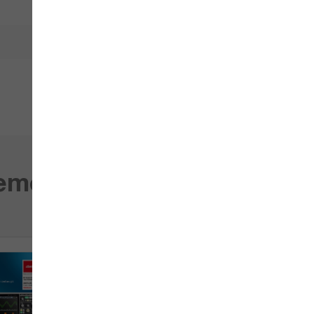
MXO
1335
0.1
gements