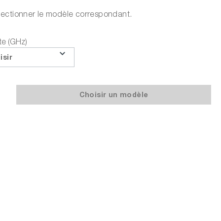
sélectionner le modèle correspondant.
Ajouter au panier
e (GHz)
isir
ou choisir parmi les options suivantes :
Faire une demande d'offre
Choisir un modèle
Téléchargements sur le produit
Questions sur le produit
Demander le prix de la formation
Partager