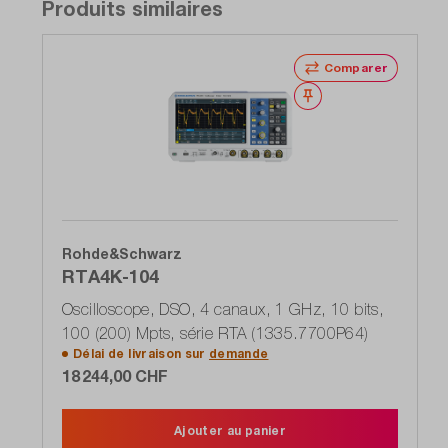
Produits similaires
Comparer
Noter
Rohde&Schwarz
RTA4K-104
Oscilloscope, DSO, 4 canaux, 1 GHz, 10 bits,
100 (200) Mpts, série RTA (1335.7700P64)
Délai de livraison sur
demande
18 244,00 CHF
Ajouter au panier