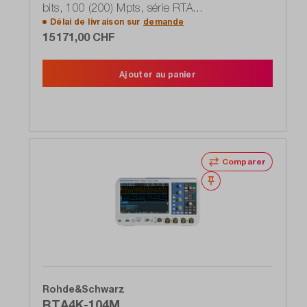
bits, 100 (200) Mpts, série RTA
Délai de livraison sur
demande
(1335.7700P35)
15 171,00 CHF
Ajouter au panier
Comparer
Noter
Rohde&Schwarz
RTA4K-104M