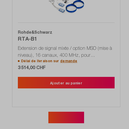
Rohde&Schwarz
RTA-B1
Extension de signal mixte / option MSO (mise à
niveau), 16 canaux, 400 MHz, pour
Délai de livraison sur
demande
oscilloscope RTA4000 (1335.7823.03)
3 514,00 CHF
Ajouter au panier
Afficher plus