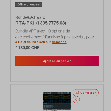
Offre groupée
Rohde&Schwarz
RTA-PK1 (1335.7775.03)
Bundle APP avec 10 options de
déclenchement/d'analyse à prix spécial, pour
Délai de livraison sur
demande
oscilloscopes RTA4000
4 180,00 CHF
Ajouter au panier
Comparer
Noter