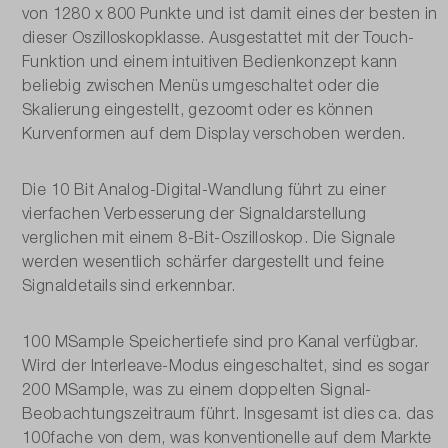
von 1280 x 800 Punkte und ist damit eines der besten in
Déclenchement de bord A, Déclenchement A
dieser Oszilloskopklasse. Ausgestattet mit der Touch-
sensibilité mode hystérésis automatique,
Funktion und einem intuitiven Bedienkonzept kann
Déclenchement de bord A et B, Largeur, Timeout,
beliebig zwischen Menüs umgeschaltet oder die
Vidéo, Pattern, Runt, Rise time/fall time, Serial Bus,
Skalierung eingestellt, gezoomt oder es können
External, Output
Kurvenformen auf dem Display verschoben werden.
Die 10 Bit Analog-Digital-Wandlung führt zu einer
vierfachen Verbesserung der Signaldarstellung
verglichen mit einem 8-Bit-Oszilloskop. Die Signale
werden wesentlich schärfer dargestellt und feine
Signaldetails sind erkennbar.
100 MSample Speichertiefe sind pro Kanal verfügbar.
Wird der Interleave-Modus eingeschaltet, sind es sogar
200 MSample, was zu einem doppelten Signal-
Beobachtungszeitraum führt. Insgesamt ist dies ca. das
100fache von dem, was konventionelle auf dem Markte