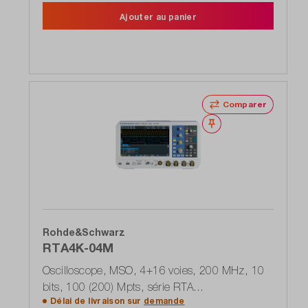
Ajouter au panier
Comparer
Noter
Rohde&Schwarz
RTA4K-04M
Oscilloscope, MSO, 4+16 voies, 200 MHz, 10
bits, 100 (200) Mpts, série RTA
Délai de livraison sur
demande
(1335.7700P05)