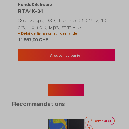
Rohde&Schwarz
RTA4K-34
Oscilloscope, DSO, 4 canaux, 350 MHz, 10
bits, 100 (200) Mpts, série RTA
Délai de livraison sur
demande
(1335.7700P34)
11 657,00 CHF
Ajouter au panier
Afficher plus
Recommandations
Comparer
Noter