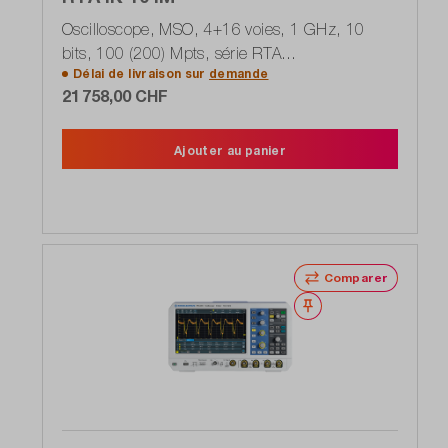
Oscilloscope, MSO, 4+16 voies, 1 GHz, 10
bits, 100 (200) Mpts, série RTA
Délai de livraison sur
demande
(1335.7700P65)
21 758,00 CHF
Ajouter au panier
Comparer
Noter