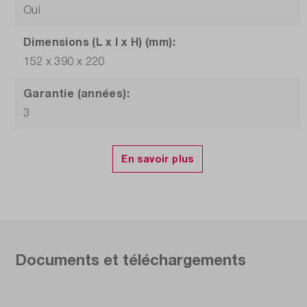
Oui
Dimensions (L x l x H) (mm):
152 x 390 x 220
Garantie (années):
3
Générateur de fonctions:
ARB 25 MHz
Interfaces:
USB, LAN
Modèle:
Documents et téléchargements
RTA4K-COM4
Mémoire segmentable: