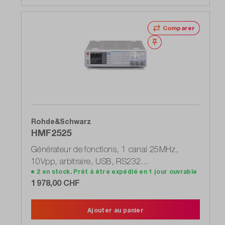
Comparer
Noter
Rohde&Schwarz
HMF2525
Générateur de fonctions, 1 canal 25MHz,
10Vpp, arbitraire, USB, RS232
2 en stock. Prêt à être expédié en 1 jour ouvrable
(3593.0616.02)
1 978,00 CHF
Ajouter au panier