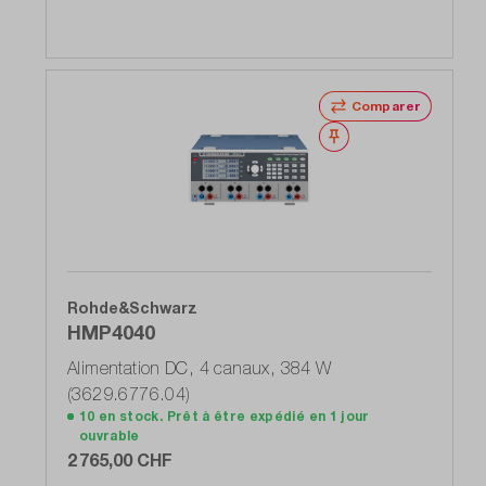
Comparer
Noter
Rohde&Schwarz
HMP4040
Alimentation DC, 4 canaux, 384 W
(3629.6776.04)
10 en stock. Prêt à être expédié en 1 jour
ouvrable
2 765,00 CHF