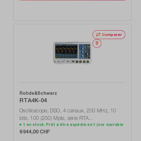
Comparer
Noter
Rohde&Schwarz
RTA4K-04
Oscilloscope, DSO, 4 canaux, 200 MHz, 10
bits, 100 (200) Mpts, série RTA
1 en stock. Prêt à être expédié en 1 jour ouvrable
(1335.7700P04)
6 944,00 CHF