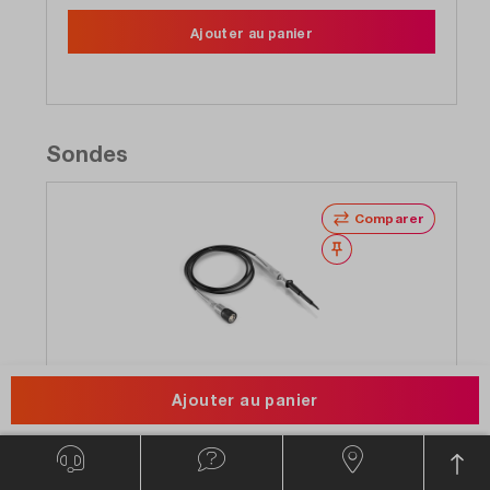
Ajouter au panier
Sondes
Comparer
Noter
Ajouter au panier
Rohde&Schwarz
RT-ZP10
Sonde, Passive 10:1, 500 MHz, 400V, BNC