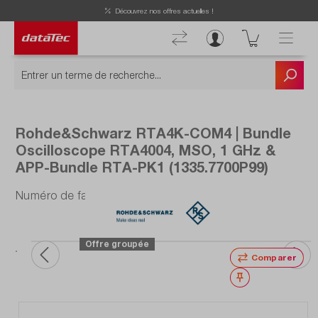
Now viewing Points forts section
Découvrez nos offres actuelles !
Rohde&Schwarz RTA4K-COM4 | Bundle
Oscilloscope RTA4004, MSO, 1 GHz &
APP-Bundle RTA-PK1 (1335.7700P99)
Numéro de fabrication : 1335.7700P99
vos
lité
.
Offre groupée
Comparer
Noter