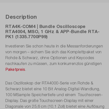
200 MPts
Description
Résolution verticale:
10-bit
RTA4K-COM4 | Bundle Oscilloscope
RTA4004, MSO, 1 GHz & APP-Bundle RTA-
Taille de l'écran:
PK1 (1335.7700P99)
25,6 cm
Investieren Sie schon heute in die Messanforderungen
von morgen – sichern Sie sich das Komplettpaket von
Taux d'acquisition du signal:
Rohde & Schwarz, ohne Optionen und Keycodes
64.000 wfms/s
nachkaufen zu müssen, zum konkurrenzlos günstigen
Paketpreis
.
Taux d'échantillonnage:
5 GSa/s
Das Oszilloskop der RTA4000-Serie von Rohde &
Type d'écran:
Schwarz bietet eine 10 Bit Analog-Digital-Wandlung,
100 MSample Speichertiefe und einem Touchscreen-
1280 x 800, écran tactile
Display. Das große Touchscreen-Display mit einer
Diagonale von 25,6 cm (10,1 Zoll) bietet eine Auflösung
Types de déclencheurs: