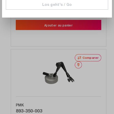
200mm, socle en acier, support HAL512
Los geht's / Go
3 en stock. Prêt à être expédié en 1 jour ouvrable
306,00 CHF
Ajouter au panier
Comparer
Noter
PMK
893-350-003