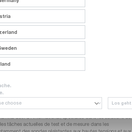
 Germany
stria
ough, 50 ohms à 1 MOhm, 1W, 1GHz
tzerland
 Sweden
nland
cant
ache.
e.
Los geht
ial actif à l’international, spécialisé dans les solutions de
les tâches actuelles de test et de mesure dans les
otamment des sondes résistantes aux hautes tensions et aux