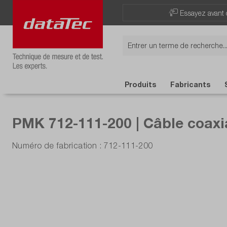
Now viewing Points forts section
Essayez avant 
Produits
Fabricants
PMK 712-111-200 | Câble coax
Numéro de fabrication : 712-111-200