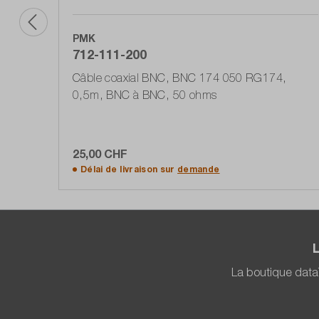
PMK
712-111-200
Câble coaxial BNC, BNC 174 050 RG174,
0,5m, BNC à BNC, 50 ohms
25,00 CHF
Ajouter au panier
Délai de livraison sur
demande
La boutique data