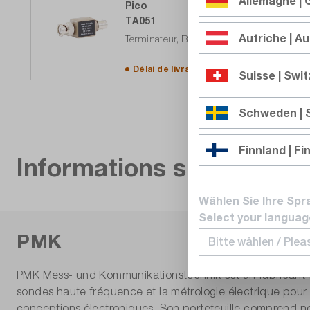
Allemagne |
Pico
TA051
Autriche | Au
Terminateur, BNC mâle-femelle Feedthr
Délai de livraison sur
demande
Suisse | Swi
Schweden |
Finnland | Fi
Informations sur le fabri
Wählen Sie Ihre Spr
Select your languag
PMK
PMK Mess- und Kommunikationstechnik est un fabricant famil
sondes haute fréquence et la métrologie électrique pour 
conceptions électroniques. Son portefeuille comprend n