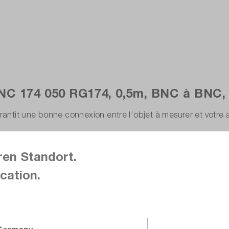
BNC 174 050 RG174, 0,5m, BNC à BNC,
garantit une bonne connexion entre l'objet à mesurer et votr
ren Standort.
cation.