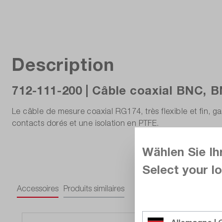
Description
712-111-200 | Câble coaxial BNC, 
Le câble de mesure coaxial RG174, très flexible et fin, 
contacts dorés et une isolation en PTFE.
Wählen Sie Ih
Select your lo
Accessoires
Produits similaires