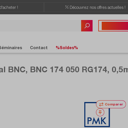
d'acheter !
Découvrez nos offres actuelles !
Vous avez des quest
+41 22 309 08
Séminaires
Contact
%Soldes%
ial BNC, BNC 174 050 RG174, 0,
Comparer
Noter