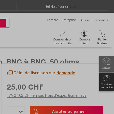
Nos événements !
Carrière
Entreprise
Suisse | Francais
ions ?
 00
Comparaison
Compte
Panier
des produits
client
& offres
5m, BNC à BNC, 50 ohms
Contact
Délai de livraison sur
demande
25,00 CHF
Questions
sur l'article
TVA 27,02 CHF en sus
Frais d'expédition en sus
Ajouter au panier