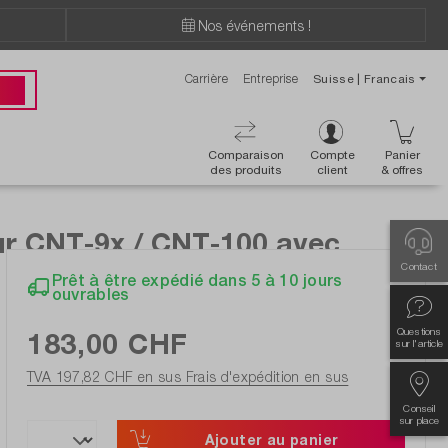
Nos événements !
Carrière
Entreprise
Suisse | Francais
ions ?
 00
Comparaison
Compte
Panier
des produits
client
& offres
ur CNT-9x / CNT-100 avec
Contact
Prêt à être expédié dans 5 à 10 jours
ouvrables
Questions
183,00 CHF
sur l'article
TVA 197,82 CHF en sus
Frais d'expédition en sus
Conseil
sur place
Ajouter au panier