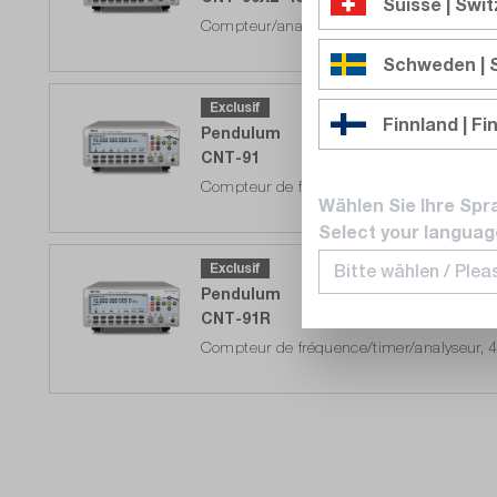
Suisse | Swi
Compteur/analyseur de fréquences micro-
Schweden |
Prêt à être expédié dans 5 à 10 jours o
Exclusif
Finnland | Fi
Pendulum
CNT-91
Compteur de fréquence/timer/analyseur, 
Wählen Sie Ihre Spr
Select your languag
Prêt à être expédié dans 5 à 10 jours o
Exclusif
Pendulum
CNT-91R
Compteur de fréquence/timer/analyseur, 
Délai de livraison sur
demande