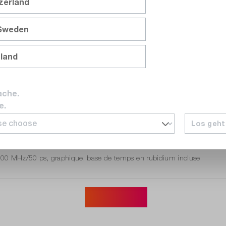
tzerland
ondes, 46 GHz, graphique, incl. option CNT-OPT-19-90
 Sweden
uvrables
nland
400 MHz/50 ps, graphique, base de temps standard incluse
ache.
e.
uvrables
Los geht
400 MHz/50 ps, graphique, base de temps en rubidium incluse
Afficher plus