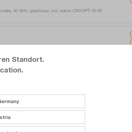
ondes, 40 GHz, graphique, incl. option CNT-OPT-19-90
uvrables
ondes, 27 GHz, graphique, incl. option CNT-OPT-19-90
ren Standort.
uvrables
cation.
ondes, 60 GHz, graphique, incl. option CNT-OPT-19-90
 Germany
uvrables
stria