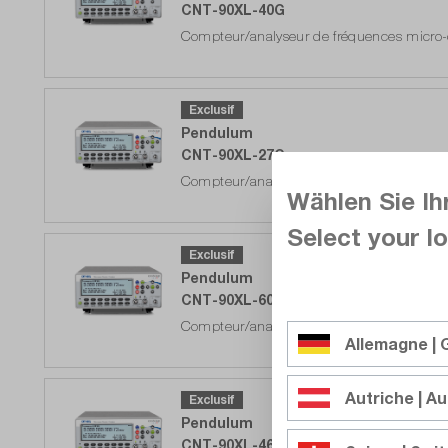
CNT-90XL-40G
Compteur/analyseur de fréquences micro-
Prêt à être expédié dans 5 à 10 jours o
Exclusif
Pendulum
CNT-90XL-27G
Compteur/analyseur de fréquences micro-
Wählen Sie Ih
Prêt à être expédié dans 5 à 10 jours o
Select your lo
Exclusif
Pendulum
CNT-90XL-60G
Compteur/analyseur de fréquences micro-
Allemagne |
Prêt à être expédié dans 5 à 10 jours o
Autriche | Au
Exclusif
Pendulum
CNT-90XL-46G