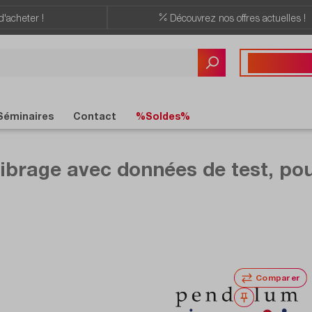
d'acheter !
Découvrez nos offres actuelles !
Vous avez des quest
+41 22 309 08
Séminaires
Contact
%Soldes%
brage avec données de test, po
Comparer
Noter