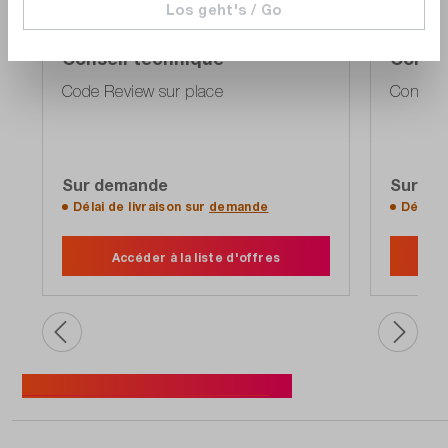
Los geht's / Go
dataTec
dataTe
Conseil technique
Consei
Code Review sur place
Conseil 
Sur demande
Sur de
Délai de livraison sur
demande
Délai d
Accéder à la liste d'offres
A
Découvrir tous les séminaires