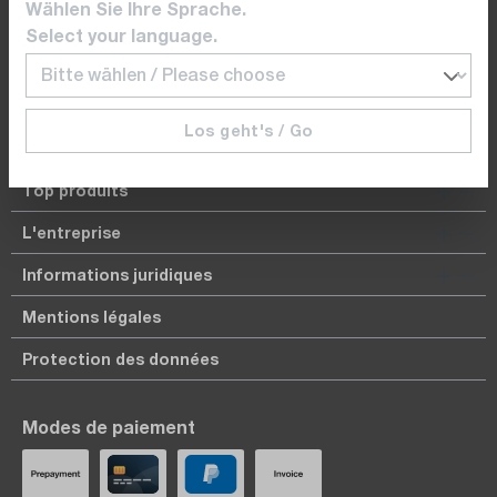
+41 41 555 05 00 (DE)
Wählen Sie Ihre Sprache.
Select your language.
+41 22 309 08 00 (FR)
dataTec Schweiz AG | Bösch 104 | CH-6331 Hünenberg
Los geht's / Go
Top produits
L'entreprise
Informations juridiques
Mentions légales
Protection des données
Modes de paiement