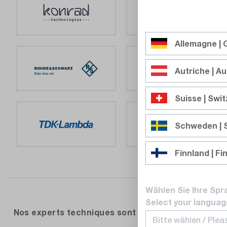
Allemagne |
Autriche | Au
Suisse | Swi
Schweden |
Finnland | Fi
Wählen Sie Ihre Spr
Select your languag
Nos experts techniques sont à votre disposition p