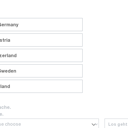
 Germany
stria
tzerland
 Sweden
nland
ache.
e.
our vous aider à trouver l'appareil de mesure et de co
Los geht
ou appelez-nous.