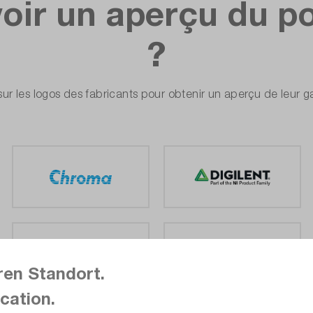
oir un aperçu du po
?
er sur les logos des fabricants pour obtenir un aperçu de leur
ren Standort.
cation.