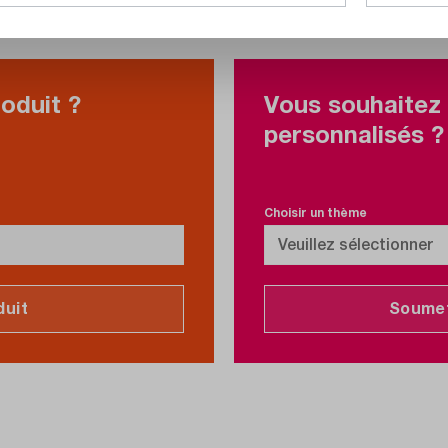
oduit ?
Vous souhaitez 
personnalisés ?
Choisir un thème
duit
Soumet