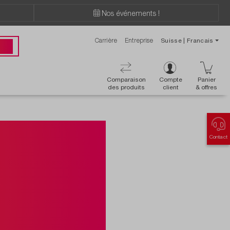
Nos événements !
Carrière
Entreprise
Suisse | Francais
ions ?
 00
Comparaison
Compte
Panier
des produits
client
& offres
marque
Contact
z chez