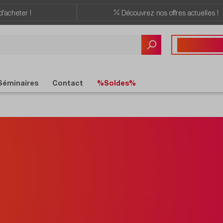
d'acheter !
Découvrez nos offres actuelles !
Vous avez des quest
+41 22 309 08
Séminaires
Contact
%Soldes%
trouverez la 
ous recherche
mesatec.