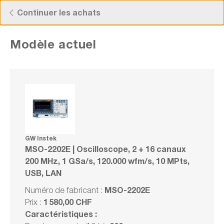
Découvrez nos offres actuelles !
Continuer les achats
Modèle actuel
GW Instek MSO-2202E | Oscilloscope, 2 +
16 canaux 200 MHz, 1 GSa/s, 120.000
wfm/s, 10 MPts, USB, LAN
Numéro de fabrication : MSO-2202E
GW Instek
MSO-2202E | Oscilloscope, 2 + 16 canaux
200 MHz, 1 GSa/s, 120.000 wfm/s, 10 MPts,
USB, LAN
Série
Comparer
MSO-2202E
Numéro de fabricant :
Noter
1 580,00 CHF
Prix :
Caractéristiques :