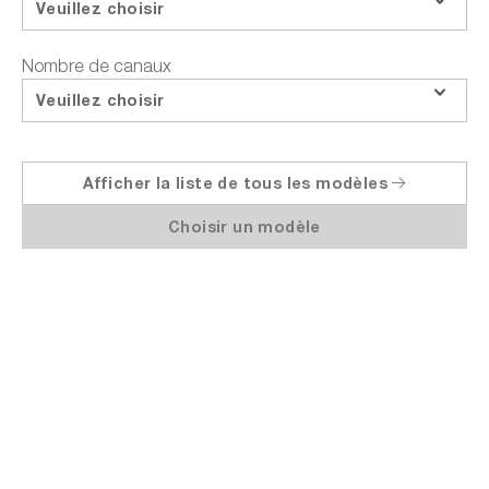
Veuillez choisir
Questions sur le produit
Nombre de canaux
Demander le prix de la formation
Veuillez choisir
Partager
Afficher la liste de tous les modèles
Choisir un modèle
Points forts
Données techniques
Documents et télécha
GW Instek MSO-2202E | Oscilloscope à
signaux mixtes, 2 canaux avec analyseur
logique à 16 canaux, 200 MHz, taux
d'échantillonnage de 1 GSa/s par canal,
taux de rafraîchissement de 120 000