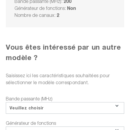
200
Bande passante (MHz):
Délai de livraison sur
demande
Non
Générateur de fonctions:
2
Nombre de canaux:
1 580,00 CHF
TVA 1 707,98 CHF en sus
Frais d'expédition en sus
Vous êtes intéressé par un autre
Choisir un modèle
modèle ?
Ajouter au panier
Saisissez ici les caractéristiques souhaitées pour
sélectionner le modèle correspondant.
Bande passante (MHz)
ou choisir parmi les options suivantes :
Veuillez choisir
Faire une demande d'offre
Générateur de fonctions
Téléchargements sur le produit