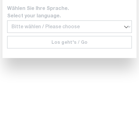
Wählen Sie Ihre Sprache.
Rack 19 pouces, 6U, avec poignées pour
Select your language.
séries GDS-2000E, GDS-1000B et MDO
Délai de livraison sur
demande
148,00 CHF
Los geht's / Go
Ajouter au panier
Comparer
Noter