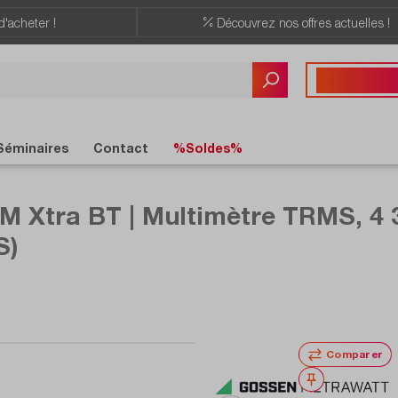
d'acheter !
Découvrez nos offres actuelles !
Vous avez des quest
+41 22 309 08
Séminaires
Contact
%Soldes%
Xtra BT | Multimètre TRMS, 4 3/4
S)
Comparer
Noter