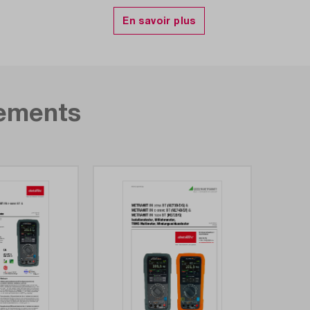
Metrahit IM
Oui / Oui
4.75
gements
M273S
certificat 
30 nF - 300
300 µA - 1 
300 Hz - 3
300 Ω - 30