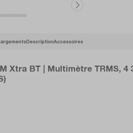
hargements
Description
Accessoires
tra BT | Multimètre TRMS, 4 3/4
S)