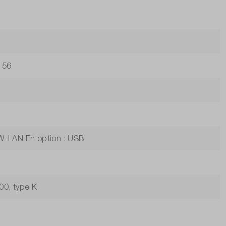
 56
 W-LAN En option : USB
00, type K