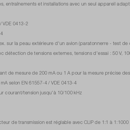
ques, entraînements et installations avec un seul appareil adapt
 / VDE 0413-2
-4
x. sur la peau extérieure d'un avion (paratonnerre - test de d
c détection de tensions externes, tensions d'essai : 50 V, 1
rant de mesure de 200 mA ou 1 A pour la mesure précise des 
0 mA selon EN 61557-4 / VDE 0413-4
r courant/tension jusqu'à 10/100 kHz
teur de transmission est réglable avec CLIP de 1:1 à 1:1000