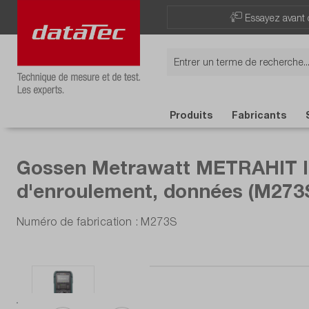
Now viewing Points forts section
Essayez avant 
Produits
Fabricants
Gossen Metrawatt METRAHIT IM 
d'enroulement, données (M273
Numéro de fabrication : M273S