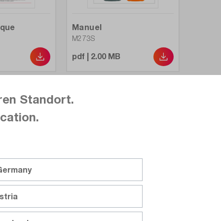
300 mV - 10
2.76
ique
Manuel
M273S
0,15 %
pdf | 2.00 MB
31000
Oui
ren Standort.
cation.
CAT III 1000
Oui / Oui
TRMS, 4 3/4, milliohms, isolation, t
 Germany
ts : milliohmètre et multimètre, enregistreur de données et 
rrain : il peut être utilisé de manière aussi avantageuse dan
stria
viduels.