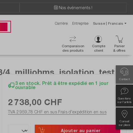
Nos événements !
Carrière
Entreprise
Suisse | Francais
ions ?
 00
Comparaison
Compte
Panier
des produits
client
& offres
, milliohms, isolation, test
Contact
3 en stock. Prêt à être expédié en 1 jour
ouvrable
Questions
2 738,00 CHF
sur l'article
TVA 2 959,78 CHF en sus
Frais d'expédition en sus
Conseil
sur place
Ajouter au panier