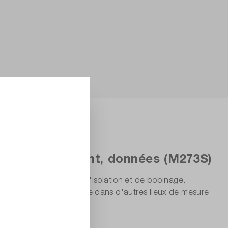
00 V / 300 mV - 1000 V
 V, CAT IV 600 V
est d'enroulement, données (M273S)
testeur de résistance d'isolation et de bobinage.
s le cockpit d'un avion que dans d'autres lieux de mesure