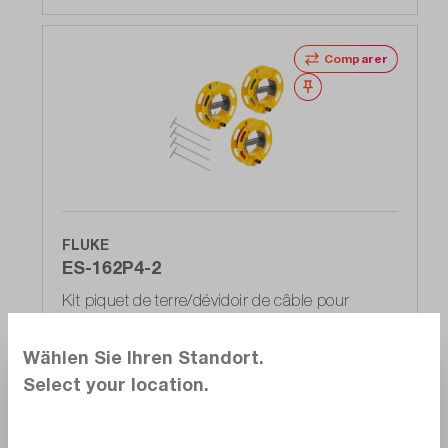
Comparer
Noter
FLUKE
ES-162P4-2
Kit piquet de terre/dévidoir de câble pour
mesure quadripolaire
Délai de livraison sur
demande
Wählen Sie Ihren Standort.
655,00 CHF
Select your location.
Ajouter au panier