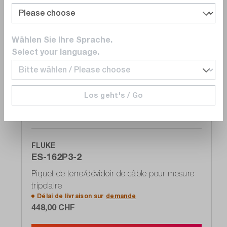
Wählen Sie Ihre Sprache.
Select your language.
Comparer
Noter
Los geht's / Go
FLUKE
ES-162P3-2
Piquet de terre/dévidoir de câble pour mesure
tripolaire
Délai de livraison sur
demande
448,00 CHF