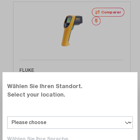
Comparer
Noter
FLUKE
561
Wählen Sie Ihren Standort.
Thermomètre, infrarouge, 12:1, -40 °C à 550
Select your location.
°C, sonde K
Délai de livraison sur
demande
256,00 CHF
Ajouter au panier
Wählen Sie Ihre Sprache.