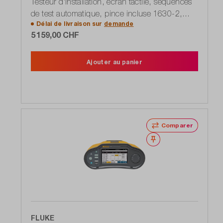
Testeur d'installation, écran tactile, séquences
de test automatique, pince incluse 1630-2,
Délai de livraison sur
demande
VDE 0100-600, IEC 60364-6
5 159,00 CHF
Ajouter au panier
Comparer
Noter
FLUKE