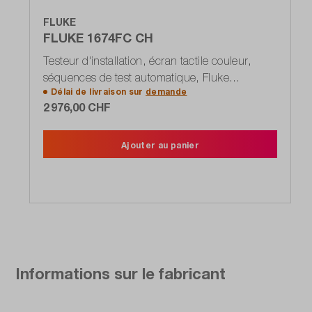
FLUKE
FLUKE 1674FC CH
Testeur d'installation, écran tactile couleur,
séquences de test automatique, Fluke
Délai de livraison sur
demande
Connect, DIN VDE 0100-600, IEC 60364-6
2 976,00 CHF
Ajouter au panier
Informations sur le fabricant