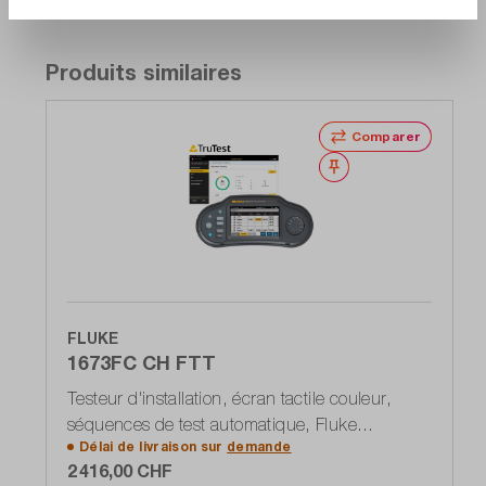
Produits similaires
Comparer
Noter
FLUKE
1673FC CH FTT
Testeur d'installation, écran tactile couleur,
séquences de test automatique, Fluke
Délai de livraison sur
demande
ConnectDIN VDE 0100-600, IEC 60364-6,
2 416,00 CHF
logiciel Fluke TruTest inclus