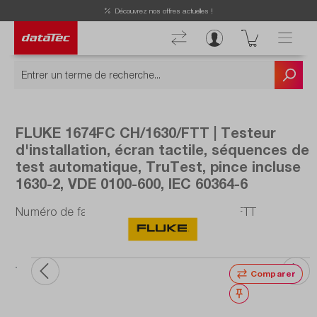
Découvrez nos offres actuelles !
FLUKE 1674FC CH/1630/FTT | Testeur
d'installation, écran tactile, séquences de
test automatique, TruTest, pince incluse
1630-2, VDE 0100-600, IEC 60364-6
Numéro de fabrication : 1674FC CH/1630/FTT
vos
lité
.
Comparer
Noter