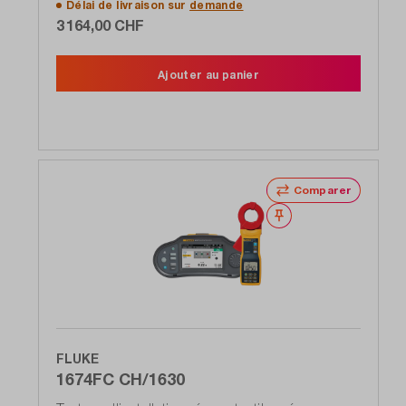
Délai de livraison sur
demande
Connect, DIN VDE 0100-600, IEC 60364-6,
3 164,00 CHF
logiciel Fluke TruTest inclus
Ajouter au panier
Comparer
Noter
FLUKE
1674FC CH/1630