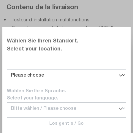
Contenu de la livraison
Testeur d'installation multifonctions
Pince de mesure de la boucle de terre 1630-2
Malette de transport rigide
Wählen Sie Ihren Standort.
Adaptateur de charge USB-C
Select your location.
Tête de sonde et cordons de mesure pour
télécommande
Sangle de transport
Adaptateur de point zéro
Câbles de mesure et sonde de mesure
Wählen Sie Ihre Sprache.
Bornes crocodile
Select your language.
Batterie lithium-ion
Logiciel Fluke TruTest
Los geht's / Go