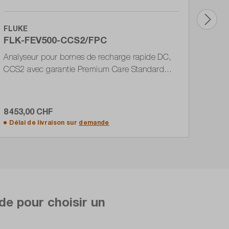
FLUKE
FLUK
FLK-FEV500-CCS2/FPC
FPC
Analyseur pour bornes de recharge rapide DC,
Garan
CCS2 avec garantie Premium Care Standard
borne
d'un an
8 453,00 CHF
744,
Ajouter au panier
Délai de livraison sur
demande
Prêt
de pour choisir un