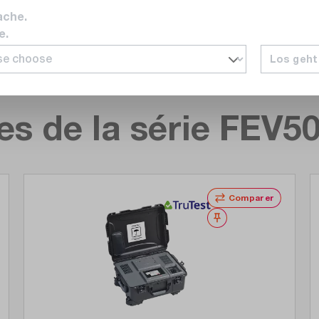
ache.
e.
Los geht
s de la série FEV50
Comparer
Noter