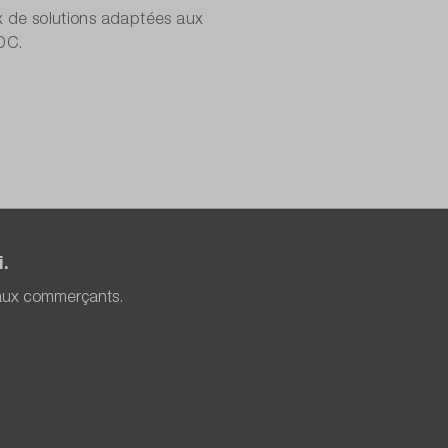
x de solutions adaptées aux
DC.
.
 aux commerçants.