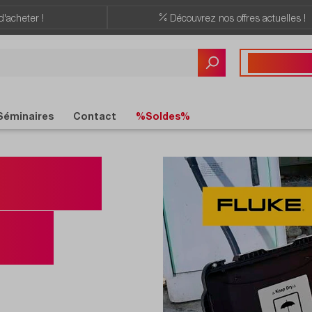
d'acheter !
Découvrez nos offres actuelles !
Vous avez des quest
+41 22 309 08
Séminaires
Contact
%Soldes%
EV500
 DC