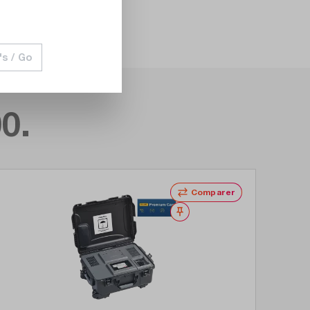
's / Go
0.
Comparer
Noter