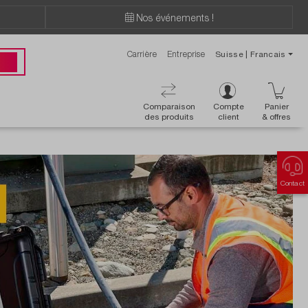
Nos événements !
Carrière
Entreprise
Suisse | Francais
ions ?
 00
Comparaison
Compte
Panier
des produits
client
& offres
Contact