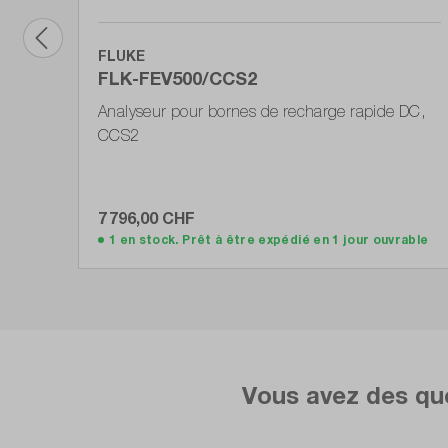
FLUKE
FLK-FEV500/CCS2
Analyseur pour bornes de recharge rapide DC,
CCS2
7 796,00 CHF
Ajouter au panier
1 en stock. Prêt à être expédié en 1 jour ouvrable
Vous avez des que