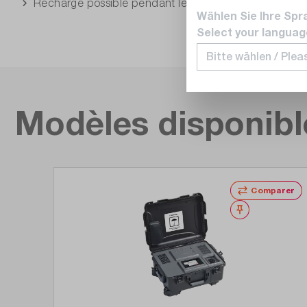
Recharge possible pendant le test
Wählen Sie Ihre Spr
Select your languag
Modèles disponible
Ignorer la galerie de produits
Comparer
Noter