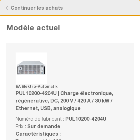
Découvrez nos offres actuelles !
Continuer les achats
Modèle actuel
EA Elektro-Automatik PUL10200-4204U |
Charge électronique, régénérative, DC,
200 V / 420 A / 30 kW / Ethernet, USB,
analogique
EA Elektro-Automatik
PUL10200-4204U | Charge électronique,
Numéro de fabrication : PUL10200-4204U
régénérative, DC, 200 V / 420 A / 30 kW /
Ethernet, USB, analogique
Série
PUL10200-4204U
Numéro de fabricant :
Comparer
Sur demande
Prix :
Noter
Caractéristiques :