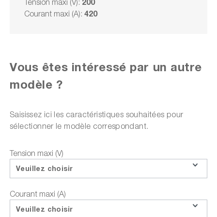
200
Tension maxi (V):
420
Courant maxi (A):
Délai de livraison sur
demande
Sur demande
Choisir un modèle
Vous êtes intéressé par un autre
modèle ?
Ajouter à la liste des offres
Saisissez ici les caractéristiques souhaitées pour
sélectionner le modèle correspondant.
Tension maxi (V)
ou choisir parmi les options suivantes :
Veuillez choisir
Faire une demande d'offre
Courant maxi (A)
Téléchargements sur le produit
Veuillez choisir
Questions sur le produit