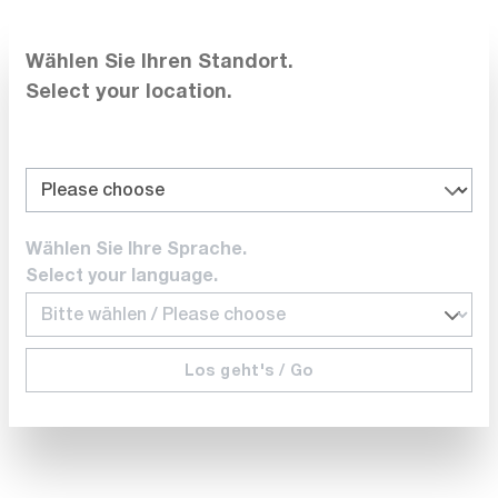
que d'un refroidissement par eau
Wählen Sie Ihren Standort.
Demandez votre modèle. Nous vous conseillerons
Select your location.
volontiers.
Wählen Sie Ihre Sprache.
Select your language.
Produits similaires
Los geht's / Go
Comparer
Noter