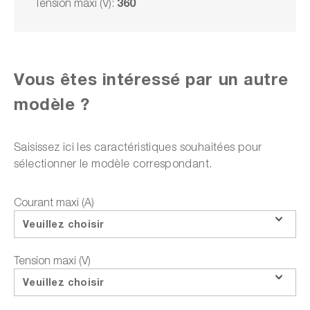
360
Tension maxi (V):
Délai de livraison sur
demande
2 905,00 CHF
TVA 3 140,30 CHF en sus
Frais d'expédition en sus
Vous êtes intéressé par un autre
modèle ?
Choisir un modèle
Saisissez ici les caractéristiques souhaitées pour
sélectionner le modèle correspondant.
Ajouter au panier
Courant maxi (A)
Veuillez choisir
ou choisir parmi les options suivantes :
Tension maxi (V)
Faire une demande d'offre
Veuillez choisir
Téléchargements sur le produit