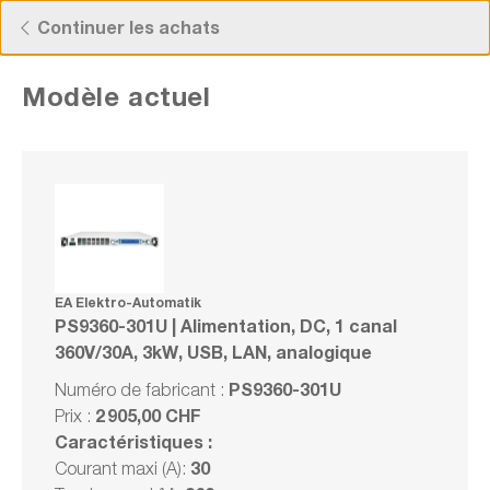
Découvrez nos offres actuelles !
Continuer les achats
Modèle actuel
EA Elektro-Automatik PS9360-301U |
Alimentation, DC, 1 canal 360V/30A, 3kW,
USB, LAN, analogique
Numéro de fabrication : PS9360-301U
EA Elektro-Automatik
PS9360-301U | Alimentation, DC, 1 canal
360V/30A, 3kW, USB, LAN, analogique
Série
PS9360-301U
Numéro de fabricant :
Comparer
2 905,00 CHF
Prix :
Noter
Caractéristiques :
30
Courant maxi (A):