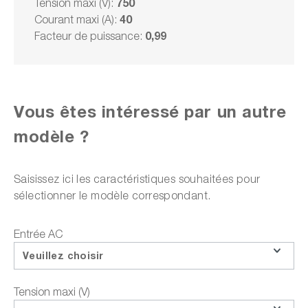
750
Tension maxi (V):
Délai de livraison sur
demande
40
Courant maxi (A):
0,99
Facteur de puissance:
Sur demande
Choisir un modèle
Vous êtes intéressé par un autre
modèle ?
Ajouter à la liste des offres
Saisissez ici les caractéristiques souhaitées pour
sélectionner le modèle correspondant.
ou choisir parmi les options suivantes :
Faire une demande d'offre
Entrée AC
Veuillez choisir
Téléchargements sur le produit
Questions sur le produit
Tension maxi (V)