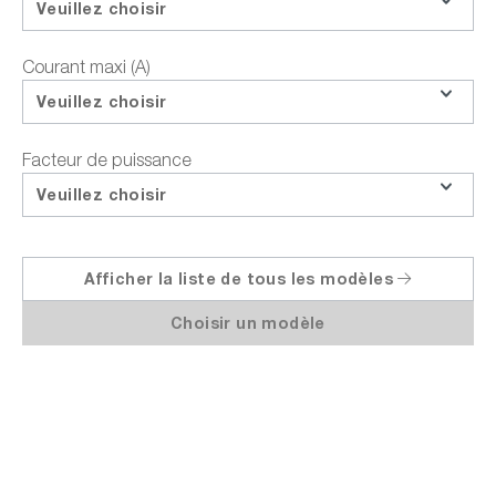
Veuillez choisir
Demander le prix de la formation
Partager
Courant maxi (A)
Veuillez choisir
Facteur de puissance
Veuillez choisir
Points forts
Données techniques
Documents et télécha
Afficher la liste de tous les modèles
EA Elektro-Automatik PS 10750-40 |
Choisir un modèle
Alimentation DC programmable, 1 canal,
750 V / 40 A / 10 kW, 3U, USB, analogique.