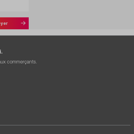
oyer
.
 aux commerçants.