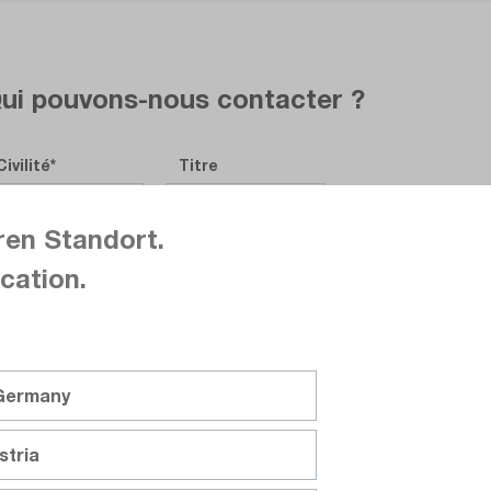
ui pouvons-nous contacter ?
Civilité
Titre
ren Standort.
Prénom
cation.
Nom de famille
 Germany
stria
Société