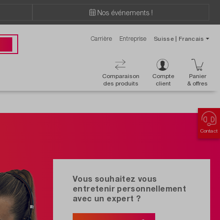
Nos événements !
Carrière
Entreprise
Suisse | Francais
ions ?
 00
Comparaison
Compte
Panier
des produits
client
& offres
Contact
Vous souhaitez vous
entretenir personnellement
avec un expert ?