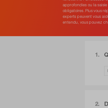
approfondies ou la saisi
obligatoires. Plus vous r
experts peuvent vous aid
entendu, vous pouvez c
1.
Q
2.
D