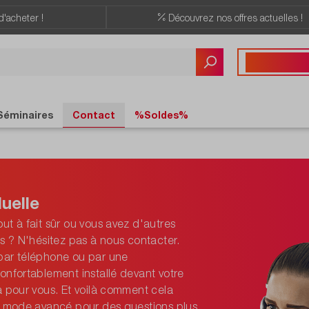
d'acheter !
Découvrez nos offres actuelles !
Vous avez des quest
+41 22 309 08
Séminaires
Contact
%Soldes%
uelle
ut à fait sûr ou vous avez d'autres
ls ? N'hésitez pas à nous contacter.
par téléphone ou par une
onfortablement installé devant votre
à pour vous. Et voilà comment cela
le mode avancé pour des questions plus