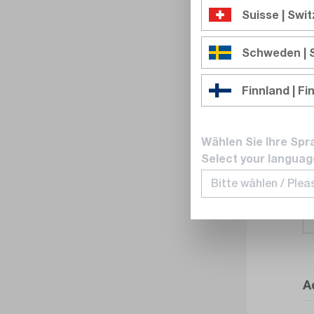
Suisse | Swi
Schweden |
Finnland | Fi
Wählen Sie Ihre Spr
Select your languag
A