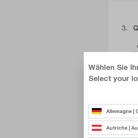
3.
Q
Wählen Sie Ih
Select your lo
Allemagne |
Autriche | Au