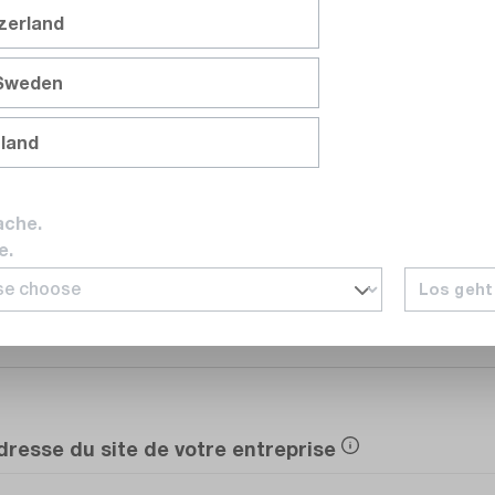
tzerland
Service
 Sweden
nland
E-mail
ache.
e.
Los geht
Numéro de téléphone
dresse du site de votre entreprise