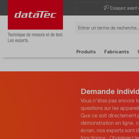
Essayez avant 
Produits
Fabricants
Demande individ
Vous n'êtes pas encore to
questions sur les apparei
Que ce soit directement 
démonstration en ligne, c
écran, nos experts sont l
fonctionne : Choisissez 