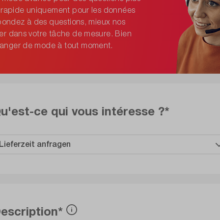
e rapide uniquement pour les données
épondez à des questions, mieux nos
er dans votre tâche de mesure. Bien
hanger de mode à tout moment.
u'est-ce qui vous intéresse ?*
escription*