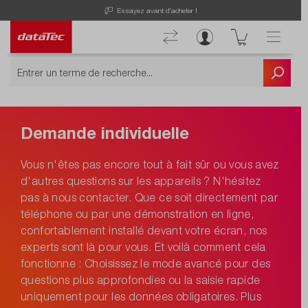
Essayez avant d'acheter !
Demande individuelle
Vous n'êtes pas encore tout à fait sûr ou vous avez
d'autres questions sur les appareils ? N'hésitez
pas à nous contacter. Que ce soit directement par
téléphone ou par une démonstration en ligne,
confortablement installé devant votre écran, nos
experts sont là pour vous. Et voilà comment cela
fonctionne : Choisissez le mode avancé pour des
questions plus approfondies ou la saisie rapide
uniquement pour les données obligatoires. Plus