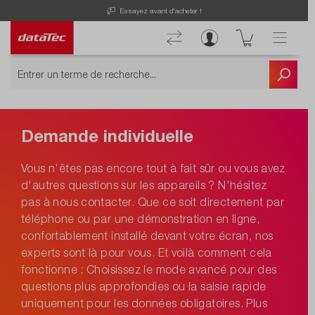
Essayez avant d'acheter !
Demande individuelle
Vous n'êtes pas encore tout à fait sûr ou vous avez
d'autres questions sur les appareils ? N'hésitez
pas à nous contacter. Que ce soit directement par
téléphone ou par une démonstration en ligne,
confortablement installé devant votre écran, nos
experts sont là pour vous. Et voilà comment cela
fonctionne : Choisissez le mode avancé pour des
questions plus approfondies ou la saisie rapide
uniquement pour les données obligatoires. Plus