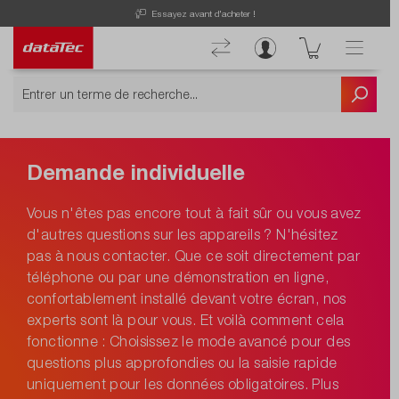
Essayez avant d'acheter !
Demande individuelle
Vous n'êtes pas encore tout à fait sûr ou vous avez
d'autres questions sur les appareils ? N'hésitez
pas à nous contacter. Que ce soit directement par
téléphone ou par une démonstration en ligne,
confortablement installé devant votre écran, nos
experts sont là pour vous. Et voilà comment cela
fonctionne : Choisissez le mode avancé pour des
questions plus approfondies ou la saisie rapide
uniquement pour les données obligatoires. Plus