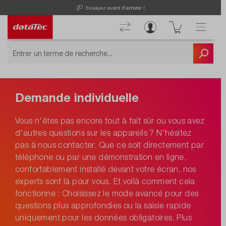
Essayez avant d'acheter !
Demande individuelle
Vous n'êtes pas encore tout à fait sûr ou vous avez
d'autres questions sur les appareils ? N'hésitez
pas à nous contacter. Que ce soit directement par
téléphone ou par une démonstration en ligne,
confortablement installé devant votre écran, nos
experts sont là pour vous. Et voilà comment cela
fonctionne : Choisissez le mode avancé pour des
questions plus approfondies ou la saisie rapide
uniquement pour les données obligatoires. Plus