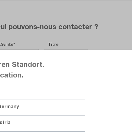
ui pouvons-nous contacter ?
Civilité
Titre
ren Standort.
Prénom
cation.
Nom de famille
 Germany
stria
Société