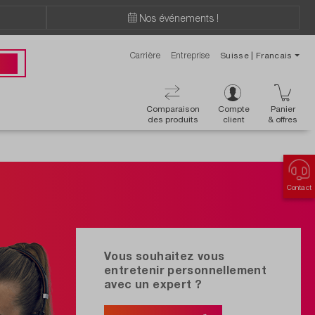
Nos événements !
Carrière
Entreprise
Suisse | Francais
ions ?
 00
Comparaison
Compte
Panier
des produits
client
& offres
Contact
Vous souhaitez vous
entretenir personnellement
avec un expert ?