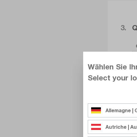
3.
Q
Wählen Sie Ih
Select your lo
Allemagne |
Autriche | Au