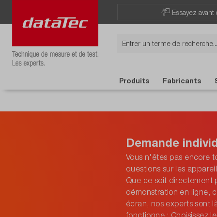
Essayez avant 
Produits
Fabricants
Demande individ
Vous n'êtes pas encore to
questions sur les apparei
Que ce soit directement 
démonstration en ligne, c
écran, nos experts sont l
fonctionne : Choisissez 