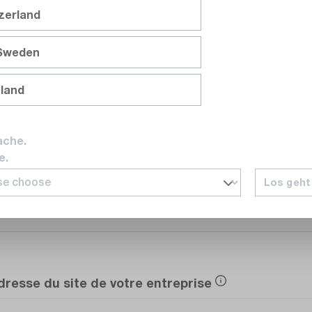
tzerland
Service
 Sweden
nland
E-mail
ache.
e.
Los geht
Numéro de téléphone
dresse du site de votre entreprise