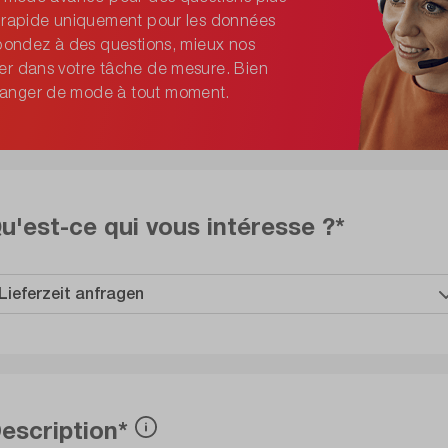
e rapide uniquement pour les données
épondez à des questions, mieux nos
er dans votre tâche de mesure. Bien
hanger de mode à tout moment.
u'est-ce qui vous intéresse ?*
escription*