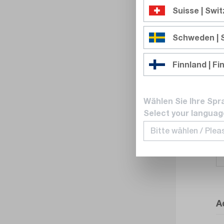
Suisse | Swi
Schweden |
Finnland | Fi
Wählen Sie Ihre Spr
Select your languag
A