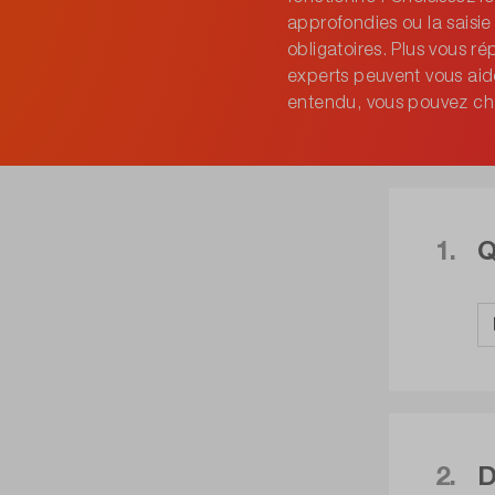
approfondies ou la saisi
obligatoires. Plus vous r
experts peuvent vous aid
entendu, vous pouvez c
1.
Q
2.
D