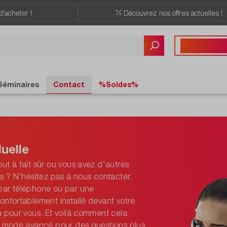
d'acheter !
Découvrez nos offres actuelles !
Vous avez des quest
+41 22 309 08
Séminaires
Contact
%Soldes%
uelle
ut à fait sûr ou vous avez d'autres
ls ? N'hésitez pas à nous contacter.
par téléphone ou par une
onfortablement installé devant votre
à pour vous. Et voilà comment cela
le mode avancé pour des questions plus