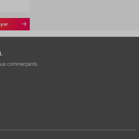
oyer
.
 aux commerçants.