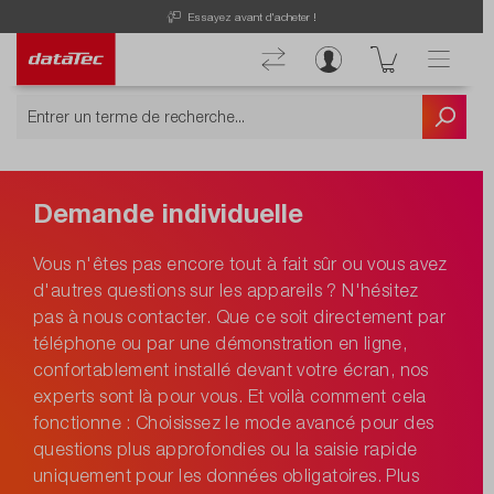
Essayez avant d'acheter !
Demande individuelle
Vous n'êtes pas encore tout à fait sûr ou vous avez
d'autres questions sur les appareils ? N'hésitez
pas à nous contacter. Que ce soit directement par
téléphone ou par une démonstration en ligne,
confortablement installé devant votre écran, nos
experts sont là pour vous. Et voilà comment cela
fonctionne : Choisissez le mode avancé pour des
questions plus approfondies ou la saisie rapide
uniquement pour les données obligatoires. Plus