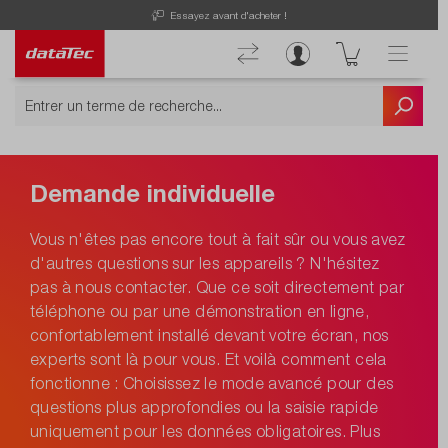
Essayez avant d'acheter !
Demande individuelle
Vous n'êtes pas encore tout à fait sûr ou vous avez
d'autres questions sur les appareils ? N'hésitez
pas à nous contacter. Que ce soit directement par
téléphone ou par une démonstration en ligne,
confortablement installé devant votre écran, nos
experts sont là pour vous. Et voilà comment cela
fonctionne : Choisissez le mode avancé pour des
questions plus approfondies ou la saisie rapide
uniquement pour les données obligatoires. Plus