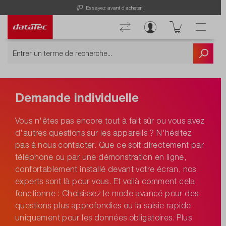
Essayez avant d'acheter !
Demande individuelle
Vous n'êtes pas encore tout à fait sûr ou vous avez
d'autres questions sur les appareils ? N'hésitez
pas à nous contacter. Que ce soit directement par
téléphone ou par une démonstration en ligne,
confortablement installé devant votre écran, nos
experts sont là pour vous. Et voilà comment cela
fonctionne : Choisissez le mode avancé pour des
questions plus approfondies ou la saisie rapide
uniquement pour les données obligatoires. Plus