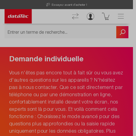
Essayez avant d'acheter !
Demande individuelle
Vous n'êtes pas encore tout à fait sûr ou vous avez
d'autres questions sur les appareils ? N'hésitez
pas à nous contacter. Que ce soit directement par
téléphone ou par une démonstration en ligne,
confortablement installé devant votre écran, nos
experts sont là pour vous. Et voilà comment cela
fonctionne : Choisissez le mode avancé pour des
questions plus approfondies ou la saisie rapide
uniquement pour les données obligatoires. Plus