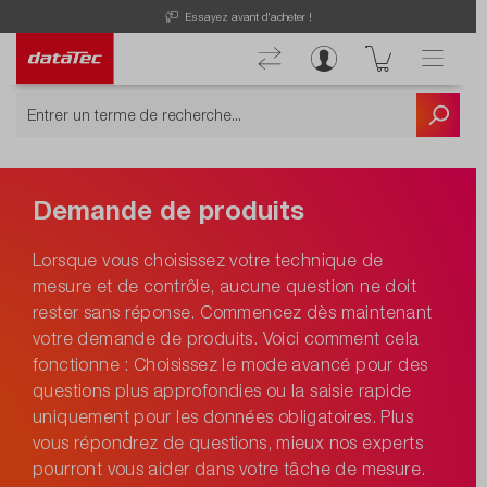
Essayez avant d'acheter !
Demande de produits
Lorsque vous choisissez votre technique de
mesure et de contrôle, aucune question ne doit
rester sans réponse. Commencez dès maintenant
votre demande de produits. Voici comment cela
fonctionne : Choisissez le mode avancé pour des
questions plus approfondies ou la saisie rapide
uniquement pour les données obligatoires. Plus
vous répondrez de questions, mieux nos experts
pourront vous aider dans votre tâche de mesure.