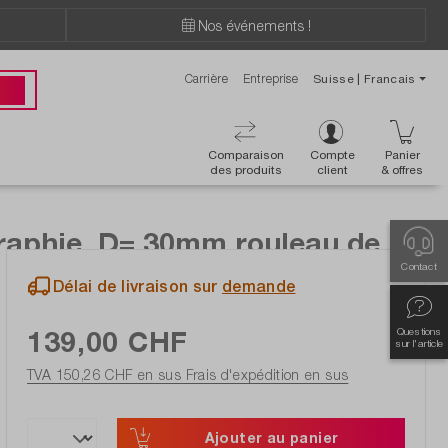
Nos événements !
Carrière
Entreprise
Suisse | Francais
ions ?
 00
Comparaison
Compte
Panier
des produits
client
& offres
raphie, D= 30mm rouleau de
Contact
Délai de livraison sur
demande
139,00 CHF
Questions
sur l'article
TVA 150,26 CHF en sus
Frais d'expédition en sus
Ajouter au panier