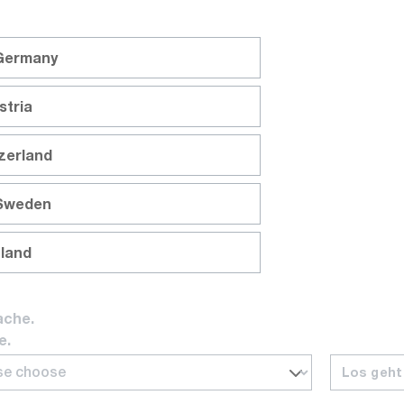
 Germany
stria
e 24° (793020101)
tzerland
 Sweden
nland
cant
ache.
e.
Los geht