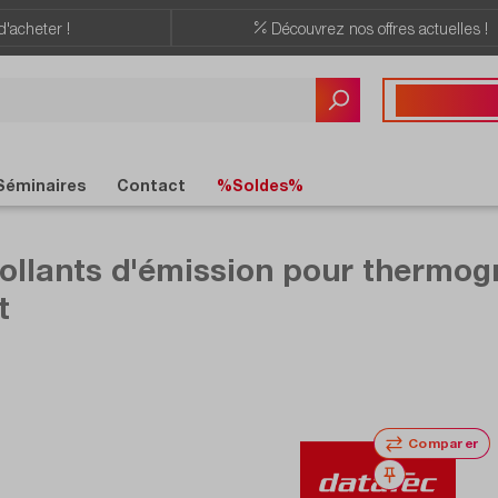
d'acheter !
Découvrez nos offres actuelles !
Vous avez des quest
+41 22 309 08
Séminaires
Contact
%Soldes%
lants d'émission pour thermog
t
Comparer
Noter