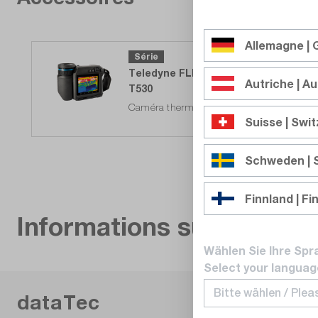
Allemagne |
Série
Teledyne FLIR
Autriche | Au
T530
Caméra thermique, 320 x 240 px, optiqu
Suisse | Swi
Délai de livraison sur
demande
Schweden |
Finnland | Fi
Informations sur le fabri
Wählen Sie Ihre Spr
Select your languag
dataTec