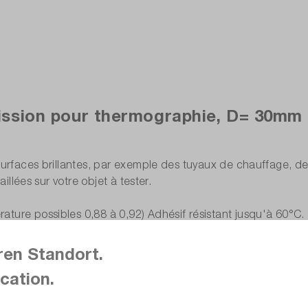
sion pour thermographie, D= 30mm r
urfaces brillantes, par exemple des tuyaux de chauffage, des i
illées sur votre objet à tester.
ture possibles 0,88 à 0,92) Adhésif résistant jusqu'à 60°C.
ren Standort.
cation.