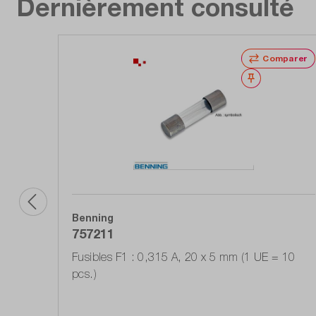
Dernièrement consulté
Comparer
Noter
Benning
757211
Fusibles F1 : 0,315 A, 20 x 5 mm (1 UE = 10
pcs.)