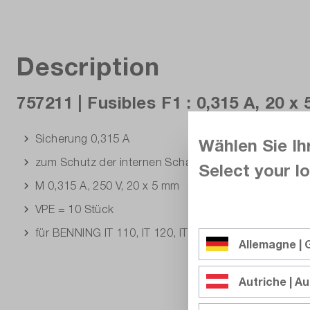
Description
757211 | Fusibles F1 : 0,315 A, 20 x
Sicherung 0,315 A
Wählen Sie Ih
zum Schutz der internen Schaltungen der Niederohm
Select your lo
M 0,315 A, 250 V, 20 x 5 mm
VPE = 10 Stück
für BENNING IT 110, IT 120, IT 120 B
Allemagne |
Autriche | Au