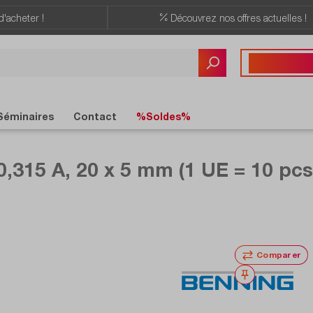
d'acheter !
Découvrez nos offres actuelles !
Vous avez des quest
+41 22 309 08
Séminaires
Contact
%Soldes%
0,315 A, 20 x 5 mm (1 UE = 10 pcs
Comparer
Noter