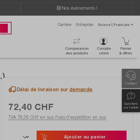
Nos événements !
Carrière
Entreprise
Suisse | Francais
ions ?
 00
Comparaison
Compte
Panier
des produits
client
& offres
.)
Contact
Délai de livraison sur
demande
72,40 CHF
Questions
sur l'article
TVA 78,26 CHF en sus
Frais d'expédition en sus
Ajouter au panier