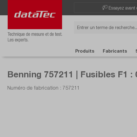
Now viewing Points forts section
Essayez avant 
Produits
Fabricants
Benning 757211 | Fusibles F1 : 
Numéro de fabrication : 757211