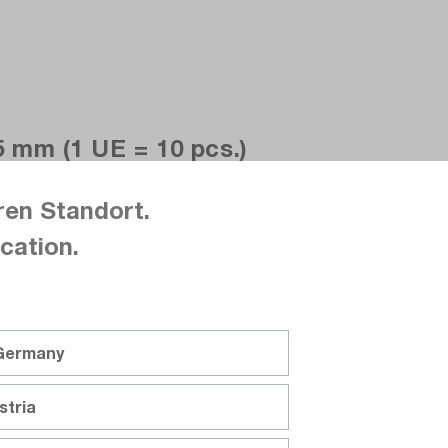
 5 mm (1 UE = 10 pcs.)
ren Standort.
funktion, wenn Prüfsonden irrtümlich an die Netzspannung
cation.
 Germany
stria