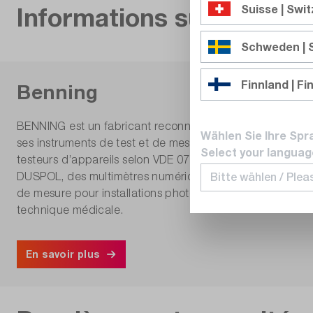
Informations sur le fabri
Suisse | Swi
Schweden |
Finnland | Fi
Benning
BENNING est un fabricant reconnu dans le monde entier po
Wählen Sie Ihre Spr
ses instruments de test et de mesure, dont le siège se 
Select your languag
testeurs d’appareils selon VDE 0701 / VDE 0702 / VDE 0751
DUSPOL, des multimètres numériques, des pinces ampère
de mesure pour installations photovoltaïques destinés à l’i
technique médicale.
En savoir plus