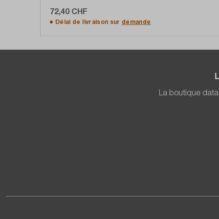
72,40 CHF
Ajouter au panier
Délai de livraison sur
demande
La boutique data