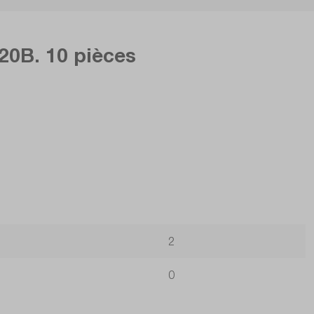
120B. 10 pièces
2
0