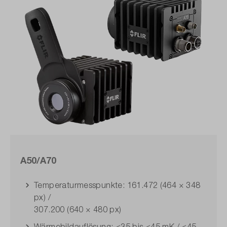
A50/A70
Temperaturmesspunkte: 161.472 (464 × 348
px) /
307.200 (640 × 480 px)
Wärmebildauflösung: <35 bis <45 mK / <45