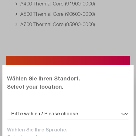
A400 Thermal Core (91900-0000)
A500 Thermal Core (90600-0000)
A700 Thermal Core (85900-0000)
2. Image-Streaming-
Konfiguration.
Wählen Sie Ihren Standort.
Select your location.
Option T300390, für A50/A70
Option T300313, für Axxx
Option
„
Advanced
“
T300292 (zzgl. T300313),
Wählen Sie Ihre Sprache.
für A50/A70 und Axxx (A400/A500/A700)