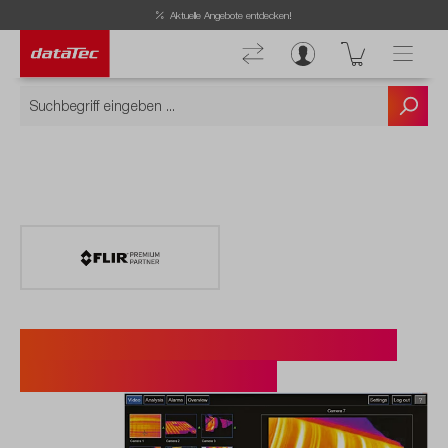
Aktuelle Angebote entdecken!
FLIR A50/A70 und Axxx-Serie
mit Bild-Streaming.