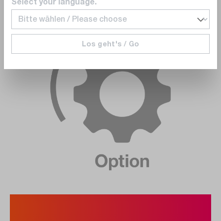
Select your language.
Los geht's / Go
3. Passende Optik (nur für Axxx
möglich/erforderlich).