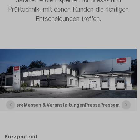
Prüftechnik, mit denen Kunden die richtigen
Entscheidungen treffen.
ng
Karriere
Messen & Veranstaltungen
Presse
Pressemitteilun
Kurzportrait