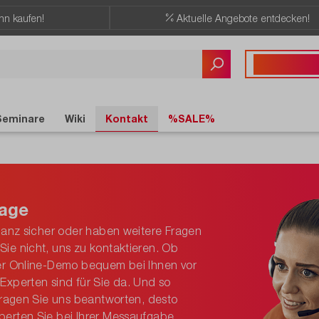
ann kaufen!
Aktuelle Angebote entdecken!
Sie haben Fragen?
+41 41 555 05
Seminare
Wiki
Kontakt
%SALE%
rage
 ganz sicher oder haben weitere Fragen
ie nicht, uns zu kontaktieren. Ob
per Online-Demo bequem bei Ihnen vor
Experten sind für Sie da. Und so
 Fragen Sie uns beantworten, desto
perten Sie bei Ihrer Messaufgabe