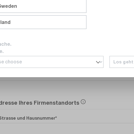
 Sweden
nland
E-Mail
ache.
e.
Los geht
Telefonnummer
dresse Ihres Firmenstandorts
Strasse und Hausnummer