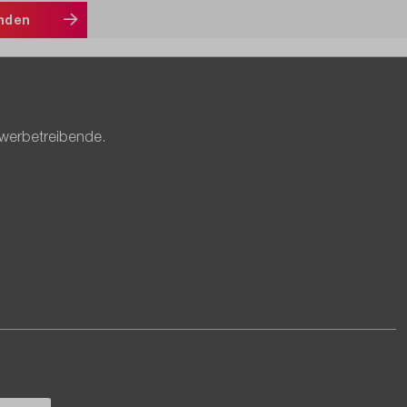
nden
ewerbetreibende.