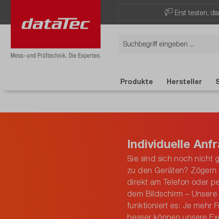
Erst testen, d
Produkte
Hersteller
Individuelle Anf
Sie sind sich noch nicht
zu den Geräten? Zögern S
direkt am Telefon oder 
dem Bildschirm – Unsere 
funktioniert es: Je mehr
besser können unsere Ex