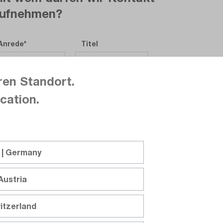
ufnehmen?
Anrede
Titel
ren Standort.
Vorname
cation.
Nachname
 | Germany
Firma
Austria
itzerland
Abteilung