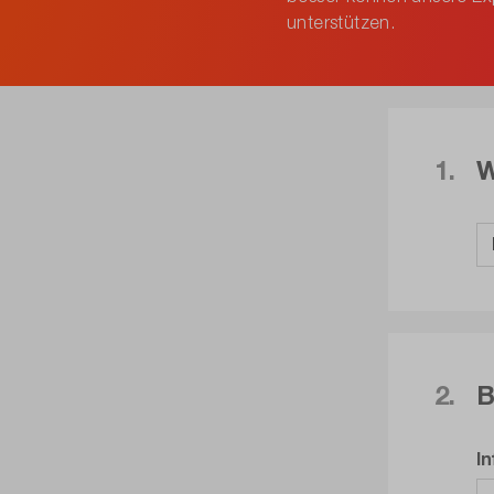
unterstützen.
1.
W
2.
B
I