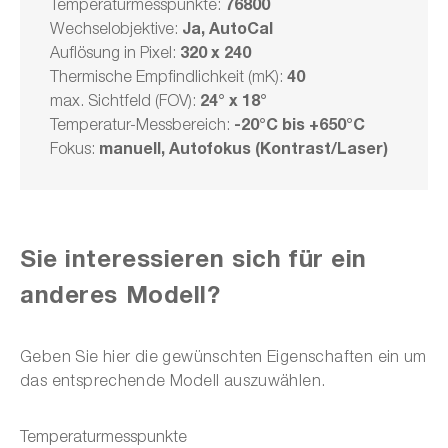
76800
Temperaturmesspunkte:
Ja, AutoCal
Wechselobjektive:
€ 11.149,00
320 x 240
Auflösung in Pixel:
40
Thermische Empfindlichkeit (mK):
24° x 18°
max. Sichtfeld (FOV):
Modell wählen
-20°C bis +650°C
Temperatur-Messbereich:
manuell, Autofokus (Kontrast/Laser)
Fokus:
Service hinzufügen
Sie interessieren sich für ein
In den Warenkorb
anderes Modell?
oder wählen Sie aus folgenden Optionen:
Geben Sie hier die gewünschten Eigenschaften ein um
das entsprechende Modell auszuwählen.
Angebotsanfrage stellen
Temperaturmesspunkte
Downloads zum Produkt