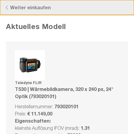
Kostenloser Versand ab 50 € Bestellwert!
Weiter einkaufen
Aktuelles Modell
Teledyne FLIR T530 | Wärmebildkamera,
320 x 240 px, 24° Optik (793020101)
Herstellernummer: 793020101
ch
Teledyne FLIR
be
T530 | Wärmebildkamera, 320 x 240 px, 24°
Optik (793020101)
Serie
n.
Vergleichen
793020101
Herstellernummer:
Merken
€ 11.149,00
Preis:
Eigenschaften:
1.31
kleinste Auflösung IFOV (mrad):
Lieferzeit auf
Anfrage