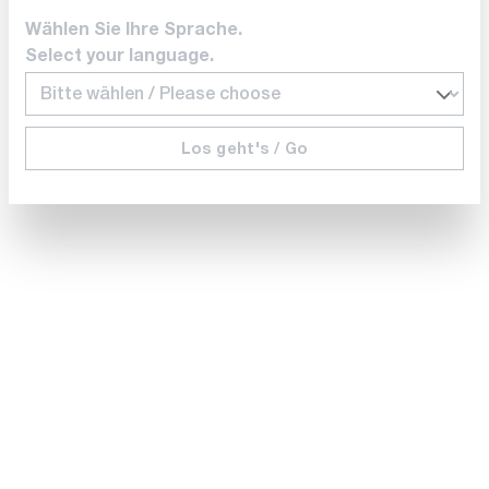
Teledyne FLIR
Wählen Sie Ihre Sprache.
T300243
Select your language.
FLIR Thermal Studio Pro 12-Monats-Lizenz
Lieferzeit auf
Anfrage
Los geht's / Go
€ 459,00
In den Warenkorb
Mehr zeigen
Ähnliche Produkte
Vergleichen
Merken