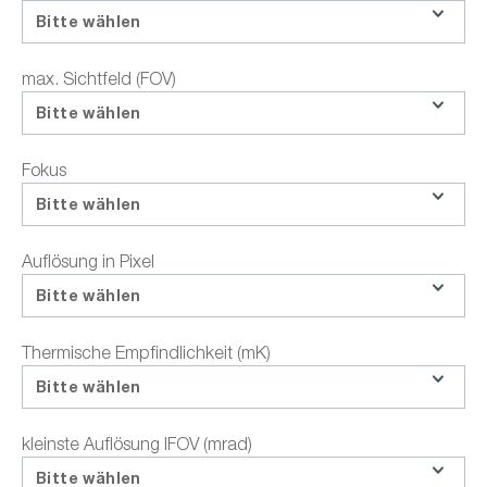
Bitte wählen
Fragen zum Produkt
max. Sichtfeld (FOV)
Bildungspreis anfragen
Bitte wählen
Teilen
Fokus
Bitte wählen
Auflösung in Pixel
Highlights
Technische Daten
Dokumente / Downloads
Be
Bitte wählen
Thermische Empfindlichkeit (mK)
Teledyne FLIR T530 |
Bitte wählen
Wärmebildkamera mit 76.800
Temperaturmesspunkten (320x240px), 24°
kleinste Auflösung IFOV (mrad)
Objektiv, mit Multi Spectral Dynamic
Imaging (MSX) und UltraMax für extrem
Bitte wählen