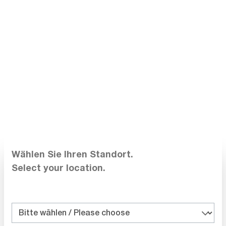
Wärmebildameras T530 / T540 / T840
T300095
Lieferzeit auf
Anfrage
€ 6.399,00
In den Warenkorb
Vergleichen
Wählen Sie Ihren Standort.
Merken
Select your location.