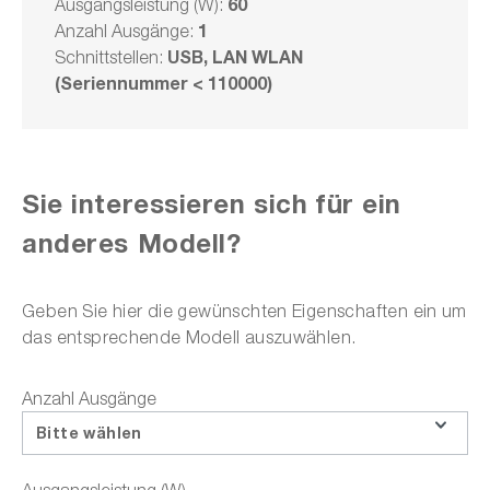
60
Ausgangsleistung (W):
Lieferzeit auf
Anfrage
1
Anzahl Ausgänge:
USB, LAN WLAN
Schnittstellen:
€ 4.200,00
(Seriennummer < 110000)
Modell wählen
Sie interessieren sich für ein
anderes Modell?
In den Warenkorb
Geben Sie hier die gewünschten Eigenschaften ein um
das entsprechende Modell auszuwählen.
oder wählen Sie aus folgenden Optionen:
Anzahl Ausgänge
Angebotsanfrage stellen
Bitte wählen
Downloads zum Produkt