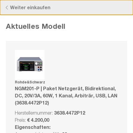
Now viewing Highlights section
Kostenloser Versand ab 50 € Bestellwert!
Weiter einkaufen
Aktuelles Modell
Rohde&Schwarz NGM201-P | Paket
Netzgerät, Bidirektional, DC, 20V/3A, 60W,
1 Kanal, Arbiträr, USB, LAN (3638.4472P12)
Herstellernummer: 3638.4472P12
Rohde&Schwarz
NGM201-P | Paket Netzgerät, Bidirektional,
DC, 20V/3A, 60W, 1 Kanal, Arbiträr, USB, LAN
(3638.4472P12)
Bundle
Vergleichen
3638.4472P12
Herstellernummer:
Merken
€ 4.200,00
Preis:
Eigenschaften: