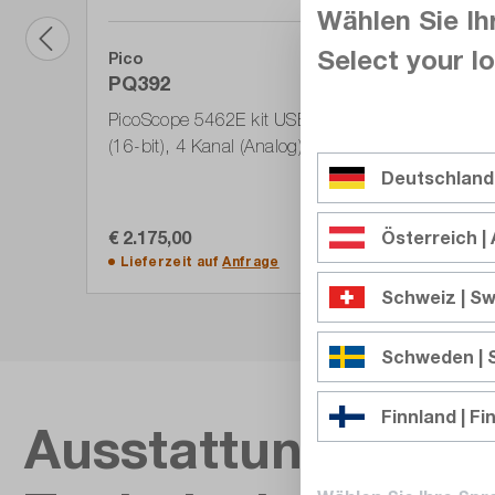
Wählen Sie Ih
Select your lo
Pico
PQ392
PicoScope 5462E kit USB-Oszilloskop, 60 MHz
(16-bit), 4 Kanal (Analog), 16-bit (1 GS)
Resolution
Deutschland
€ 2.175,00
Österreich | 
In den Warenkorb
Lieferzeit auf
Anfrage
Schweiz | Sw
Schweden |
Finnland | Fi
Ausstattung &