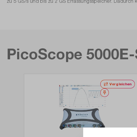
zu 5 GS/s und bis zu 2 GS Erfassungsspeicher. Dadurch 
PicoScope 5000E-S
Produktgalerie überspringen
Vergleichen
Merken