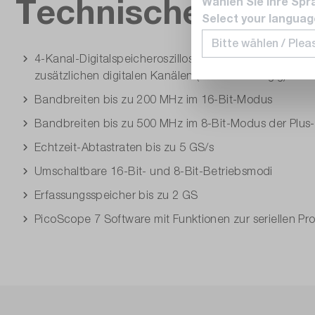
Technische Daten
Wählen Sie Ihre Spr
Select your languag
4-Kanal-Digitalspeicheroszilloskop (DSO) oder Mixed-
zusätzlichen digitalen Kanälen (modellabhängig)
Bandbreiten bis zu 200 MHz im 16-Bit-Modus
Bandbreiten bis zu 500 MHz im 8-Bit-Modus der Plus
Echtzeit-Abtastraten bis zu 5 GS/s
Umschaltbare 16-Bit- und 8-Bit-Betriebsmodi
Erfassungsspeicher bis zu 2 GS
PicoScope 7 Software mit Funktionen zur seriellen Pr