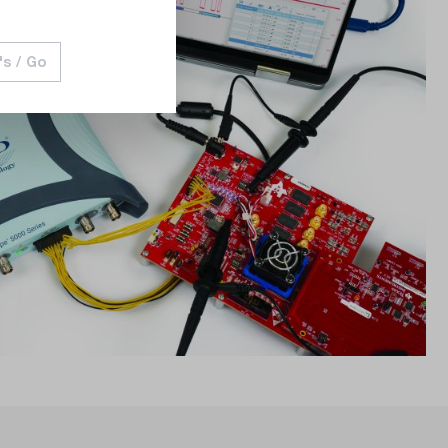
's / Go