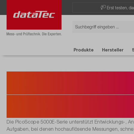
Now viewing Überblick section
Erst testen, d
Produkte
Hersteller
PC-Oszillosk
PicoScope 5
Die PicoScope 5000E-Serie unterstützt Entwicklungs-, A
Aufgaben, bei denen hochauflösende Messungen, schnell