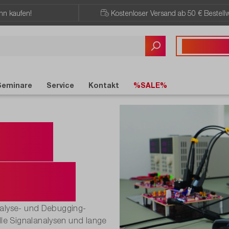
ann kaufen!
Kostenloser Versand ab 50 € Bestellw
Sie haben Fragen?
+43 720 / 51 
Seminare
Service
Kontakt
%SALE%
ope
000E.
nalyse- und Debugging-
e Signalanalysen und lange