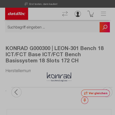
Now viewing Highlights section
Kostenloser Versand ab 50 € Bestellwert!
KONRAD G000300 | LEON-301 Bench 18
ICT/FCT Base ICT/FCT Bench
Basissystem 18 Slots 172 CH
Herstellernummer: G000300
Vergleichen
Merken