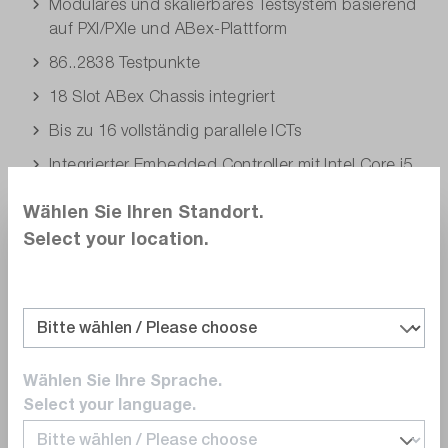
Modulares und skalierbares Testsystem basierend
auf PXI/PXIe und ABex-Plattform
86..2838 Testpunkte
18 Slot ABex Chassis integriert
Bis zu 16 vollständig parallele ICTs
Integrierter Embedded Controller mit Intel Core i5
Prozessor
Wählen Sie Ihren Standort.
Optimierte Signalintegrität
Select your location.
Unterstützt PXI- und PXIe-Karten von Drittanbietern
Integriertes Multifunktions-FCT- und ICT-Messgerät
PXI-501
15U zusätzlicher 19"-Rackplatz
Wählen Sie Ihre Sprache.
Integrierte Strom-, Vakuum- und
Select your language.
Pneumatikverteilung