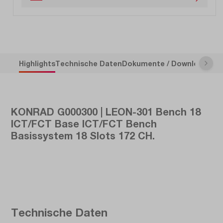
Highlights
Technische Daten
Dokumente / Downloads
Be
KONRAD G000300 | LEON-301 Bench 18
ICT/FCT Base ICT/FCT Bench
Basissystem 18 Slots 172 CH.
Technische Daten