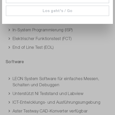
Anwendungen
Los geht's / Go
In-Circuit-Test (ICT)
Boundary Scan Test (BSCAN)
In-System Programmierung (ISP)
Elektrischer Funktionstest (FCT)
End of Line Test (EOL)
Software
LEON System Software für einfaches Messen,
Schalten und Debuggen
Unterstützt NI Teststand und Labview
ICT-Entwicklungs- und Ausführungsumgebung
Aster Testway CAD-Konverter verfügbar