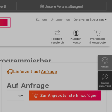
ert!
Unsere Veranstaltungen!
Karriere
Unternehmen
Österreich | Deutsch
89 49
Produkt-
Kunden-
Warenkorb
vergleich
konto
& Angebote
 programmierbar
Kontakt
Lieferzeit auf
Anfrage
Auf Anfrage
Fragen
zum Artikel
Zur Angebotsliste hinzufügen