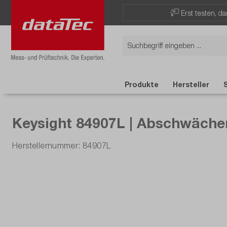
Now viewing Highlights section
Erst testen, d
Produkte
Hersteller
Keysight 84907L | Abschwächer
Herstellernummer: 84907L