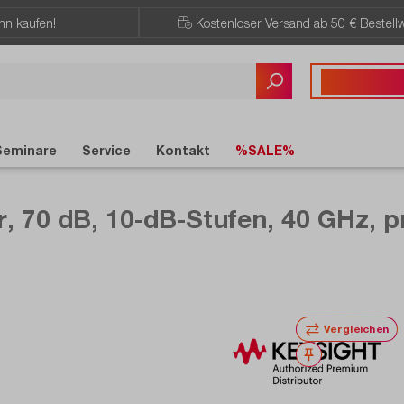
ann kaufen!
Kostenloser Versand ab 50 € Bestellw
Sie haben Fragen?
+43 720 / 51 
Seminare
Service
Kontakt
%SALE%
, 70 dB, 10-dB-Stufen, 40 GHz,
Vergleichen
Merken