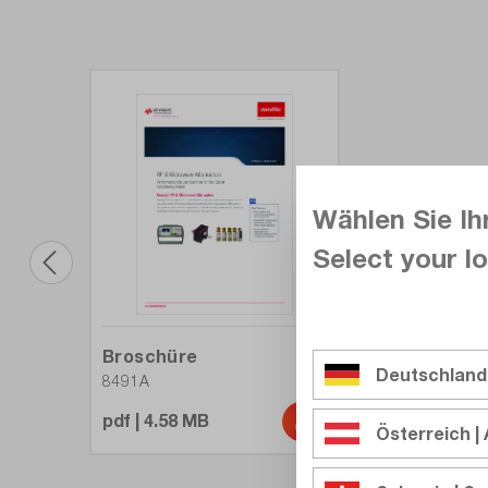
Wählen Sie Ih
Select your lo
Broschüre
Deutschland
8491A
pdf | 4.58 MB
Österreich | 