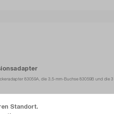
sionsadapter
teckeradapter 83059A, die 3,5-mm-Buchse 83059B und die
ren Standort.