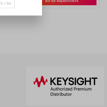
Auf die Angebotsliste
's / Go