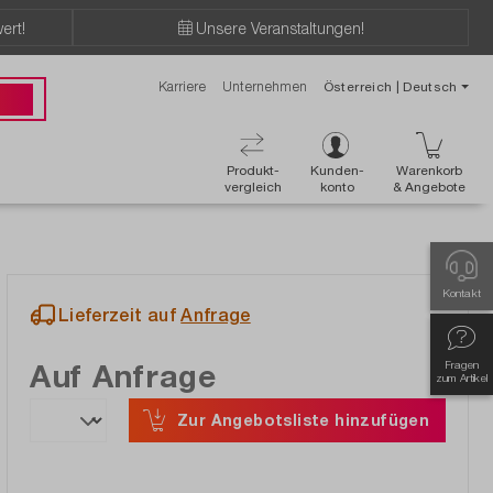
ert!
Unsere Veranstaltungen!
Karriere
Unternehmen
Österreich | Deutsch
89 49
Produkt-
Kunden-
Warenkorb
vergleich
konto
& Angebote
Kontakt
Lieferzeit auf
Anfrage
Auf Anfrage
Fragen
zum Artikel
Zur Angebotsliste hinzufügen