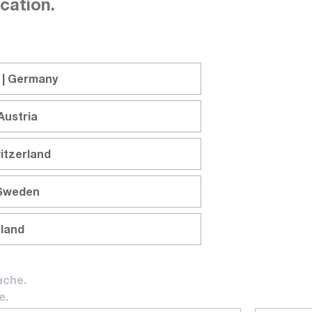
cation.
 | Germany
 26,5 GHz
Austria
itzerland
 Sweden
 - 26,5 GHz
nland
ache.
C - 26,5 GHz
e.