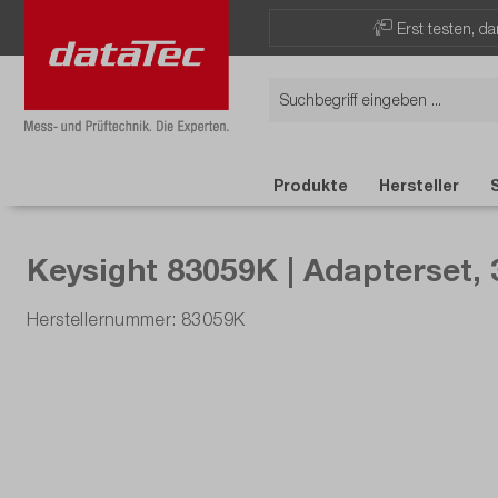
Now viewing Highlights section
Erst testen, d
Produkte
Hersteller
Keysight 83059K | Adapterset,
Herstellernummer: 83059K