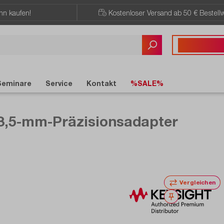
ann kaufen!
Kostenloser Versand ab 50 € Bestellw
Sie haben Fragen?
+43 720 / 51 
Seminare
Service
Kontakt
%SALE%
 3,5-mm-Präzisionsadapter
Vergleichen
Merken