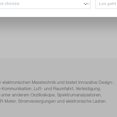
Los geht
 elektronischen Messtechnik und bietet innovative Design-,
e Kommunikation, Luft- und Raumfahrt, Verteidigung,
st unter anderem Oszilloskope, Spektrumanalysatoren,
CR-Meter, Stromversorgungen und elektronische Lasten.