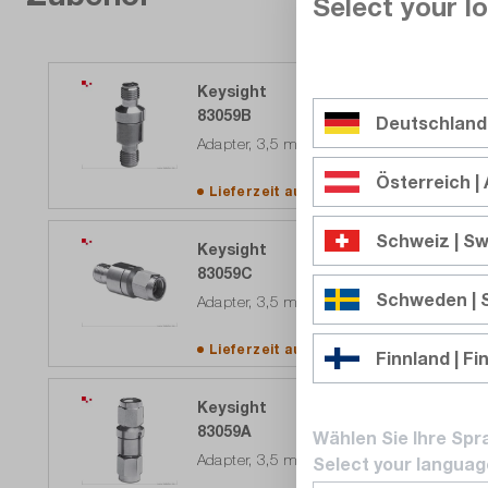
Select your lo
Keysight
83059B
Deutschland
Adapter, 3,5 mm (f) auf 3,5 mm (f) , DC -
Österreich | 
Lieferzeit auf
Anfrage
Schweiz | Sw
Keysight
83059C
Schweden |
Adapter, 3,5 mm (m) auf 3,5 mm (f) , DC
Lieferzeit auf
Anfrage
Finnland | Fi
Keysight
83059A
Wählen Sie Ihre Spr
Adapter, 3,5 mm (m) auf 3,5 mm (m) , D
Select your languag