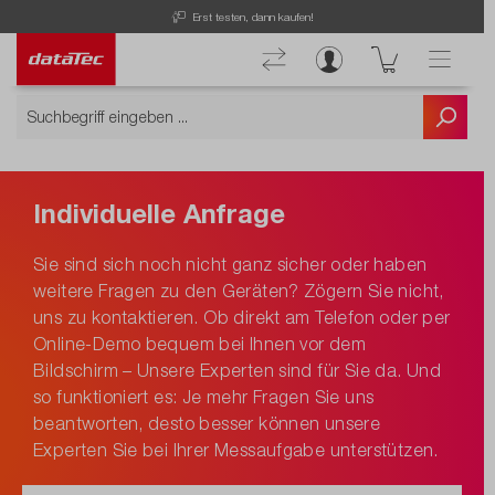
Erst testen, dann kaufen!
Individuelle Anfrage
Sie sind sich noch nicht ganz sicher oder haben
weitere Fragen zu den Geräten? Zögern Sie nicht,
uns zu kontaktieren. Ob direkt am Telefon oder per
Online-Demo bequem bei Ihnen vor dem
Bildschirm – Unsere Experten sind für Sie da. Und
so funktioniert es: Je mehr Fragen Sie uns
beantworten, desto besser können unsere
Experten Sie bei Ihrer Messaufgabe unterstützen.