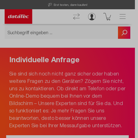
Erst testen, dann kaufen!
Individuelle Anfrage
Sie sind sich noch nicht ganz sicher oder haben
weitere Fragen zu den Geräten? Zögern Sie nicht,
uns zu kontaktieren. Ob direkt am Telefon oder per
Online-Demo bequem bei Ihnen vor dem
Bildschirm – Unsere Experten sind für Sie da. Und
so funktioniert es: Je mehr Fragen Sie uns
beantworten, desto besser können unsere
Experten Sie bei Ihrer Messaufgabe unterstützen.