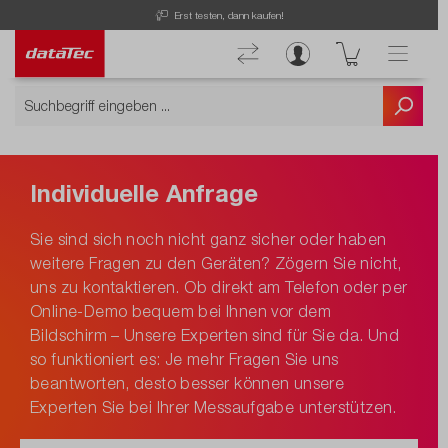
Erst testen, dann kaufen!
Individuelle Anfrage
Sie sind sich noch nicht ganz sicher oder haben
weitere Fragen zu den Geräten? Zögern Sie nicht,
uns zu kontaktieren. Ob direkt am Telefon oder per
Online-Demo bequem bei Ihnen vor dem
Bildschirm – Unsere Experten sind für Sie da. Und
so funktioniert es: Je mehr Fragen Sie uns
beantworten, desto besser können unsere
Experten Sie bei Ihrer Messaufgabe unterstützen.