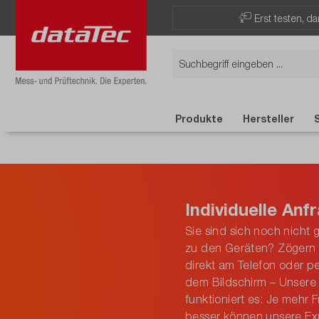
Erst testen, d
Produkte
Hersteller
Individuelle Anf
Sie sind sich noch nicht
zu den Geräten? Zögern S
direkt am Telefon oder 
dem Bildschirm – Unsere 
funktioniert es: Je mehr
besser können unsere Ex