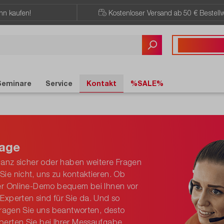
ann kaufen!
Kostenloser Versand ab 50 € Bestellw
Sie haben Fragen?
+43 720 / 51 
Seminare
Service
Kontakt
%SALE%
rage
 ganz sicher oder haben weitere Fragen
ie nicht, uns zu kontaktieren. Ob
per Online-Demo bequem bei Ihnen vor
Experten sind für Sie da. Und so
 Fragen Sie uns beantworten, desto
perten Sie bei Ihrer Messaufgabe