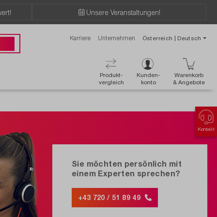
ert!
Unsere Veranstaltungen!
Karriere
Unternehmen
Österreich | Deutsch
89 49
Produkt-
Kunden-
Warenkorb
vergleich
konto
& Angebote
Kontakt
Sie möchten persönlich mit
einem Experten sprechen?
+43 720 / 51 89 49