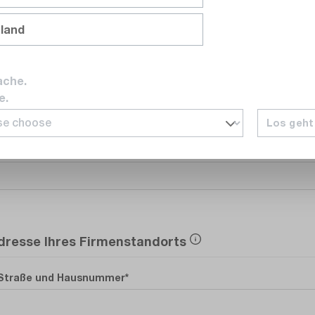
nland
ache.
E-Mail
e.
Los geht
Telefonnummer
dresse Ihres Firmenstandorts
Straße und Hausnummer