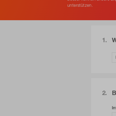
unterstützen.
1.
W
2.
B
I