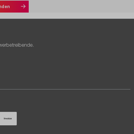
nden
werbetreibende.