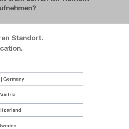
ufnehmen?
Anrede
Titel
ren Standort.
cation.
Vorname
Nachname
 | Germany
Austria
Firma
itzerland
 Sweden
Abteilung